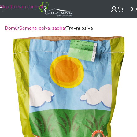
Skip to main content
0
Domů
Semena, osiva, sadba
Travní osiva