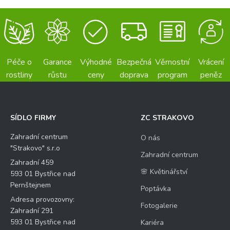
Péče o
Garance
Výhodné
Bezpečná
Věrnostní
Vrácení
rostliny
růstu
ceny
doprava
program
peněz
SÍDLO FIRMY
ZC STRAKOVO
Zahradní centrum
O nás
"Strakovo" s.r.o
Zahradní centrum
Zahradní 459
🌸 Květinářství
593 01 Bystřice nad
Pernštejnem
Poptávka
Adresa provozovny:
Fotogalerie
Zahradní 291
593 01 Bystřice nad
Kariéra