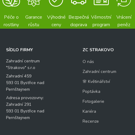
Péče o
Garance
Výhodné
Bezpečná
Věrnostní
Vrácení
rostliny
růstu
ceny
doprava
program
peněz
SÍDLO FIRMY
ZC STRAKOVO
Zahradní centrum
O nás
"Strakovo" s.r.o
Zahradní centrum
Zahradní 459
🌸 Květinářství
593 01 Bystřice nad
Pernštejnem
Poptávka
Adresa provozovny:
Fotogalerie
Zahradní 291
593 01 Bystřice nad
Kariéra
Pernštejnem
Recenze