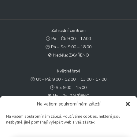
Zahradní centrum
🕑 Po – Čt: 9:00 – 17:00
🕑 Pá – So: 9:00 – 18:00
🚫 Neděle: ZAVŘENO
Květinářství
🕑 Ut – Pá: 9:00 - 12:00 │ 13:00 - 17:00
🕑 So: 9:00 – 15:00
🚫 Ne - Po: ZAVŘENO
Na vašem soukromí nám záleží
Rychlý kontakt:
Na vašem soukromí nám záleží. Používáme cookies, některé jsou
✉️ e-shop@zcstrakovo.cz
nezbytné, jiné pomáhají vylepšit web a váš zážitek.