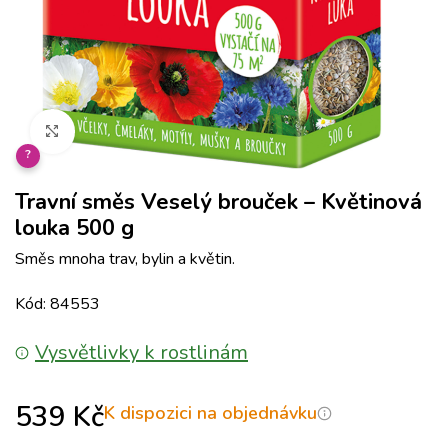
Klikněte pro zvětšení
?
Travní směs Veselý brouček – Květinová
louka 500 g
Směs mnoha trav, bylin a květin.
Kód: 84553
Vysvětlivky k rostlinám
539
Kč
K dispozici na objednávku