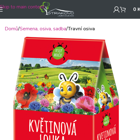
Skip to main content
0
Domů
Semena, osiva, sadba
Travní osiva