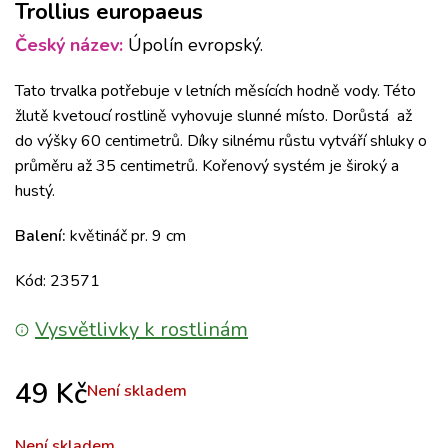
Trollius europaeus
Český název:
Úpolín evropský.
Tato trvalka potřebuje v letních měsících hodně vody. Této
žlutě kvetoucí rostlině vyhovuje slunné místo. Dorůstá až
do výšky 60 centimetrů.
Díky silnému růstu vytváří shluky o
průměru až 35 centimetrů.
Kořenový systém je široký a
hustý.
Balení:
květináč pr. 9 cm
Kód: 23571
Vysvětlivky k rostlinám
49
Kč
Není skladem
Není skladem