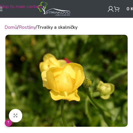
Skip to main content
0
Domů
Rostliny
Trvalky a skalničky
Klikněte pro zvětšení
?