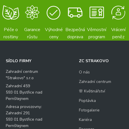
Péče o
Garance
Výhodné
Bezpečná
Věrnostní
Vrácení
rostliny
růstu
ceny
doprava
program
peněz
SÍDLO FIRMY
ZC STRAKOVO
Zahradní centrum
O nás
"Strakovo" s.r.o
Zahradní centrum
Zahradní 459
🌸 Květinářství
593 01 Bystřice nad
Pernštejnem
Poptávka
Adresa provozovny:
Fotogalerie
Zahradní 291
593 01 Bystřice nad
Kariéra
Pernštejnem