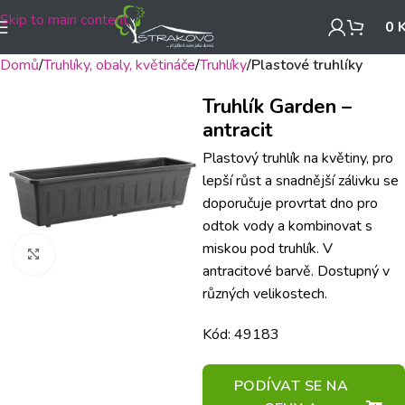
Skip to main content
0
Domů
Truhlíky, obaly, květináče
Truhlíky
Plastové truhlíky
Truhlík Garden –
antracit
Plastový truhlík na květiny, pro
lepší růst a snadnější zálivku se
doporučuje provrtat dno pro
odtok vody a kombinovat s
miskou pod truhlík. V
Klikněte pro zvětšení
antracitové barvě. Dostupný v
různých velikostech.
Kód: 49183
PODÍVAT SE NA