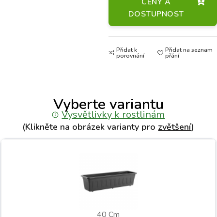
CENY A
DOSTUPNOST
Přidat k
Přidat na seznam
porovnání
přání
Vyberte variantu
Vysvětlivky k rostlinám
(Klikněte na obrázek varianty pro
zvětšení
)
40 Cm