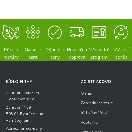
Péče o
Garance
Výhodné
Bezpečná
Věrnostní
Vrácení
rostliny
růstu
ceny
doprava
program
peněz
SÍDLO FIRMY
ZC STRAKOVO
Zahradní centrum
O nás
"Strakovo" s.r.o
Zahradní centrum
Zahradní 459
🌸 Květinářství
593 01 Bystřice nad
Pernštejnem
Poptávka
Adresa provozovny: