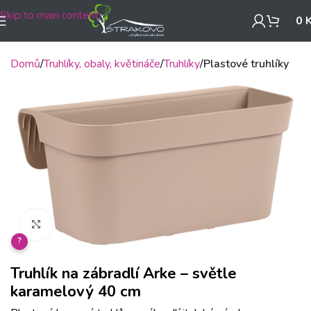
Skip to main content
0
Domů
Truhlíky, obaly, květináče
Truhlíky
Plastové truhlíky
Klikněte pro zvětšení
?
Truhlík na zábradlí Arke – světle
karamelový 40 cm