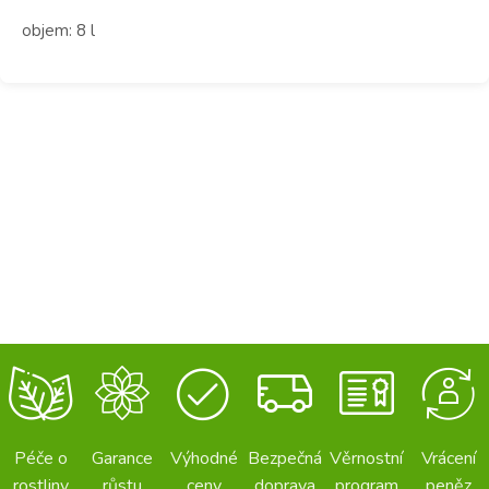
objem: 8 l
Péče o
Garance
Výhodné
Bezpečná
Věrnostní
Vrácení
rostliny
růstu
ceny
doprava
program
peněz