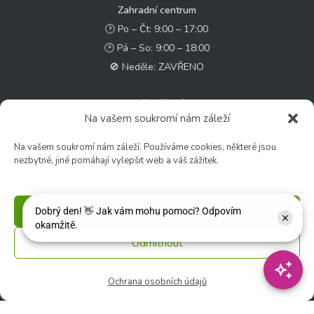
Zahradní centrum
🕑 Po – Čt: 9:00 – 17:00
🕑 Pá – So: 9:00 – 18:00
🚫 Neděle: ZAVŘENO
Květinářství
Na vašem soukromí nám záleží
🕑 Ut – Pá: 9:00 - 12:00 │ 13:00 - 17:00
🕑 So: 9:00 – 15:00
Na vašem soukromí nám záleží. Používáme cookies, některé jsou
🚫 Ne - Po: ZAVŘENO
nezbytné, jiné pomáhají vylepšit web a váš zážitek.
Rychlý kontakt:
Příjmout
✉️ e-shop@zcstrakovo.cz
Odmítnout
Sledujte nás:
Ochrana osobních údajů