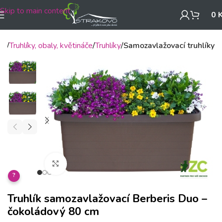
Skip to main content
0
mů
Truhlíky, obaly, květináče
Truhlíky
Samozavlažovací truhlíky
Klikněte pro zvětšení
?
Truhlík samozavlažovací Berberis Duo –
čokoládový 80 cm