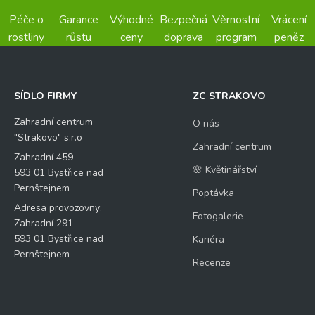
Péče o
Garance
Výhodné
Bezpečná
Věrnostní
Vrácení
rostliny
růstu
ceny
doprava
program
peněz
SÍDLO FIRMY
ZC STRAKOVO
Zahradní centrum
O nás
"Strakovo" s.r.o
Zahradní centrum
Zahradní 459
🌸 Květinářství
593 01 Bystřice nad
Pernštejnem
Poptávka
Adresa provozovny:
Fotogalerie
Zahradní 291
593 01 Bystřice nad
Kariéra
Pernštejnem
Recenze