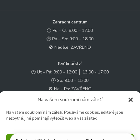
Zahradní centrum
🕑 Po – Čt: 9:00 – 17:00
🕑 Pá – So: 9:00 – 18:00
🚫 Neděle: ZAVŘENO
Květinářství
🕑 Ut – Pá: 9:00 - 12:00 │ 13:00 - 17:00
🕑 So: 9:00 – 15:00
🚫 Ne - Po: ZAVŘENO
Na vašem soukromí nám záleží
Rychlý kontakt:
Na vašem soukromí nám záleží. Používáme cookies, některé jsou
✉️ e-shop@zcstrakovo.cz
nezbytné, jiné pomáhají vylepšit web a váš zážitek.
Sledujte nás: