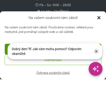
🕑 Pá – So: 9:00 – 18:00
🚫 Neděle: ZAVŘENO
Na vašem soukromí nám záleží
Květinářství
Na vašem soukromí nám záleží. Používáme cookies, některé jsou
🕑 Ut – Pá: 9:00 - 12:00 │ 13:00 - 17:00
nezbytné, jiné pomáhají vylepšit web a váš zážitek.
🕑 So: 9:00 – 15:00
🚫 Ne - Po: ZAVŘENO
Příjmout
Rychlý kontakt:
Odmítnout
✉️ e-shop@zcstrakovo.cz
Ochrana osobních údajů
Sledujte nás:
© 2026 Zahradní centrum "Strakovo" s.r.o. – Všechna práva vyhrazena. |
Vytvořilo
inetio s. r. o.