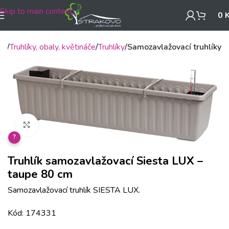
Skip to main content
0
mů
Truhlíky, obaly, květináče
Truhlíky
Samozavlažovací truhlíky
Klikněte pro zvětšení
?
Truhlík samozavlažovací Siesta LUX –
taupe 80 cm
Samozavlažovací truhlík SIESTA LUX.
Kód: 174331