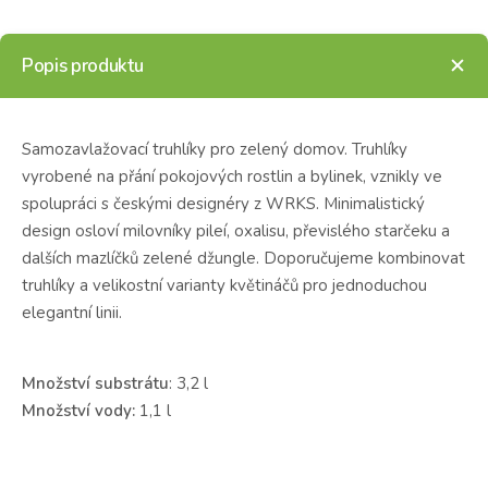
Popis produktu
Samozavlažovací truhlíky pro zelený domov. Truhlíky
vyrobené na přání pokojových rostlin a bylinek, vznikly ve
spolupráci s českými designéry z WRKS. Minimalistický
design osloví milovníky pileí, oxalisu, převislého starčeku a
dalších mazlíčků zelené džungle. Doporučujeme kombinovat
truhlíky a velikostní varianty květináčů pro jednoduchou
elegantní linii.
Množství substrátu
: 3,2 l
Množství vody:
1,1 l