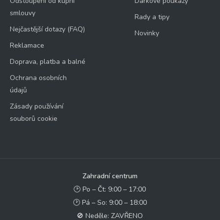
Odstoupení od kupní
Dárkové poukazy
smlouvy
Rady a tipy
Nejčastější dotazy (FAQ)
Novinky
Reklamace
Doprava, platba a balné
Ochrana osobních
údajů
Zásady používání
souborů cookie
Zahradní centrum
🕑 Po – Čt: 9:00 – 17:00
🕑 Pá – So: 9:00 – 18:00
🚫 Neděle: ZAVŘENO