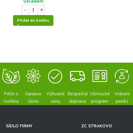
Skladem
Přidat do košíku
Péče o
Garance
Výhodné
Bezpečná
Věrnostní
Vrácení
rostliny
růstu
ceny
doprava
program
peněz
SÍDLO FIRMY
ZC STRAKOVO