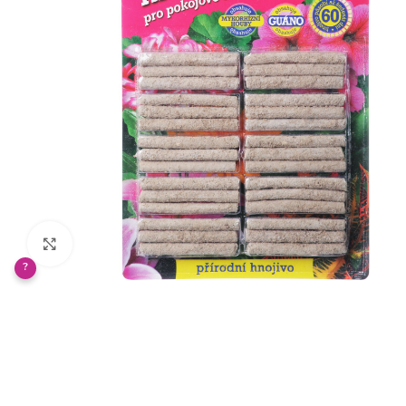
Klikněte pro zvětšení
?