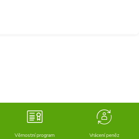
Věrnostní program
Vrácení peněz