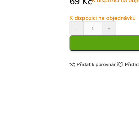
69
Kč
K dispozici na ob
K dispozici na objednávku
Přidat k porovnání
Přida