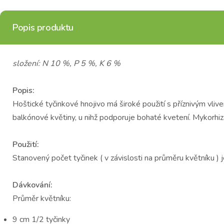
Popis produktu
složení: N 10 %, P 5 %, K 6 %
Popis:
Hoštické tyčinkové hnojivo má široké použití s příznivým vli
balkónové květiny, u nihž podporuje bohaté kvetení. Mykorhi
Použití:
Stanovený počet tyčinek ( v závislosti na průměru květníku 
Dávkování:
Průměr květníku:
9 cm 1/2 tyčinky