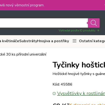
vili nový
věrnostní program
.
Vyhledat podle ID produktu
a květináče
Substráty
Hnojiva a postřiky
Ostatní kateg
cké 30 ks přírodní univerzální
Tyčinky hoštic
Hoštické hnojivé tyčinky s guán
Kód: 45586
Vysvětlivky k rostliná