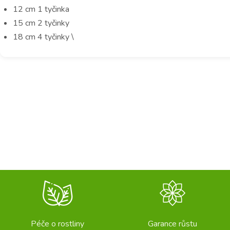
12 cm 1 tyčinka
15 cm 2 tyčinky
18 cm 4 tyčinky \
Péče o rostliny
Garance růstu