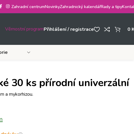
Zahradní centrum
Novinky
Zahradnický kalendář
Rady a tipy
Konta
Věrnostní program
Přihlášení / registrace
0
orie
ké 30 ks přírodní univerzální
em a mykorhizou.
m