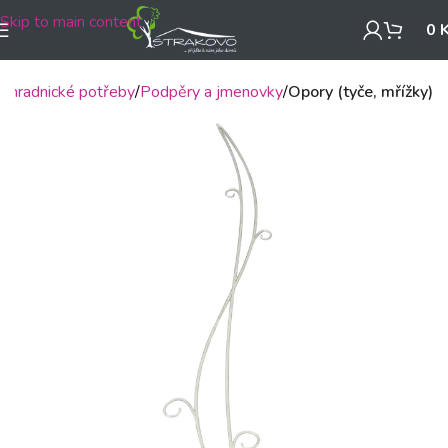
Skip to main content
0
Zahradnické potřeby
Podpěry a jmenovky
Opory (tyče, mřížky)