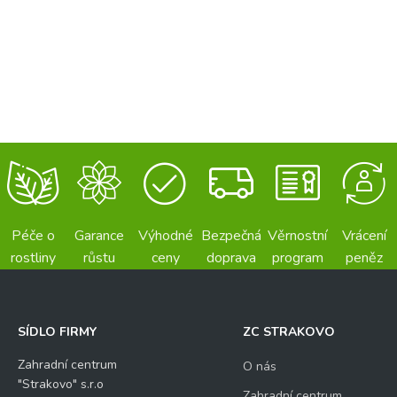
Péče o
Garance
Výhodné
Bezpečná
Věrnostní
Vrácení
rostliny
růstu
ceny
doprava
program
peněz
SÍDLO FIRMY
ZC STRAKOVO
Zahradní centrum
O nás
"Strakovo" s.r.o
Zahradní centrum