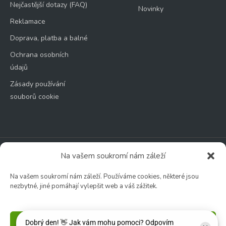
Nejčastější dotazy (FAQ)
Novinky
Reklamace
Doprava, platba a balné
Ochrana osobních
údajů
Zásady používání
souborů cookie
Zahradní centrum
Na vašem soukromí nám záleží
🕑 Po – Čt: 9:00 – 17:00
Na vašem soukromí nám záleží. Používáme cookies, některé jsou
🕑 Pá – So: 9:00 – 18:00
nezbytné, jiné pomáhají vylepšit web a váš zážitek.
🚫 Neděle: ZAVŘENO
Květinářství
Příjmout