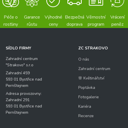
Péče o
Garance
Výhodné
Bezpečná
Věrnostní
Vrácení
rostliny
růstu
ceny
doprava
program
peněz
SÍDLO FIRMY
ZC STRAKOVO
Zahradní centrum
O nás
"Strakovo" s.r.o
Zahradní centrum
Zahradní 459
🌸 Květinářství
593 01 Bystřice nad
Pernštejnem
Poptávka
Adresa provozovny:
Fotogalerie
Zahradní 291
593 01 Bystřice nad
Kariéra
Pernštejnem
Recenze