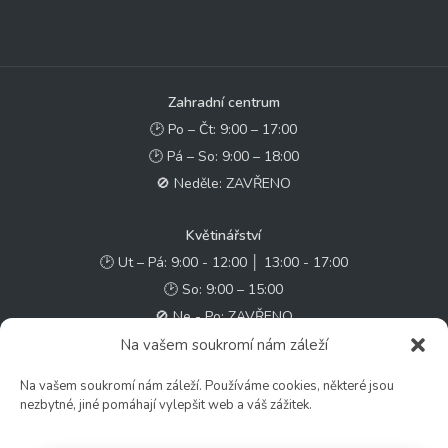
Zahradní centrum
🕑 Po – Čt: 9:00 – 17:00
🕑 Pá – So: 9:00 – 18:00
🚫 Neděle: ZAVŘENO
Květinářství
🕑 Ut – Pá: 9:00 - 12:00 │ 13:00 - 17:00
🕑 So: 9:00 – 15:00
🚫 Ne - Po: ZAVŘENO
Na vašem soukromí nám záleží
Rychlý kontakt:
Na vašem soukromí nám záleží. Používáme cookies, některé jsou
✉️ e-shop@zcstrakovo.cz
nezbytné, jiné pomáhají vylepšit web a váš zážitek.