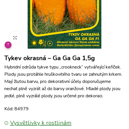
Klikněte pro zvětšení
?
Tykev okrasná – Ga Ga Ga 1,5g
Hybridní odrůda tykve typu „crookneck“ vytvářející keříček.
Plody jsou protáhle hruškovitého tvaru se zahnutým krkem.
Mají žlutou barvu, pro dekorativní účely doporučujeme
nechat plně vyzrát až do barvy oranžové. Mladé plody jsou
jedlé, plně vyzrálé plody jsou určené pro dekoraci.
Kód: 84979
Vysvětlivky k rostlinám