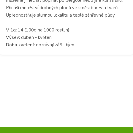
můžeme ji nechat popínat po pergole nebo jiné konstrukci.
Přináší množství drobných plodů ve směsi barev a tvarů.
Upřednostňuje slunnou lokalitu a teplé záhřevné půdy.
V 1g:
14 (100g na 1000 rostlin)
Výsev:
duben - květen
Doba kvetení:
dozrávají září - říjen