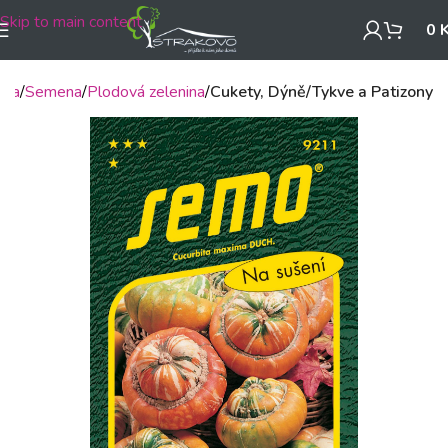
Skip to main content
0
dba
Semena
Plodová zelenina
Cukety, Dýně/Tykve a Patizony