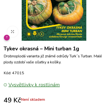
Klikněte pro zvětšení
?
Tykev okrasná – Mini turban 1g
Drobnoplodá varianta již známé odrůdy Turk´s Turban. Malé
plody ozdobí vaše ošatky a košíky.
Kód: 47015
Vysvětlivky k rostlinám
49
Kč
Není skladem