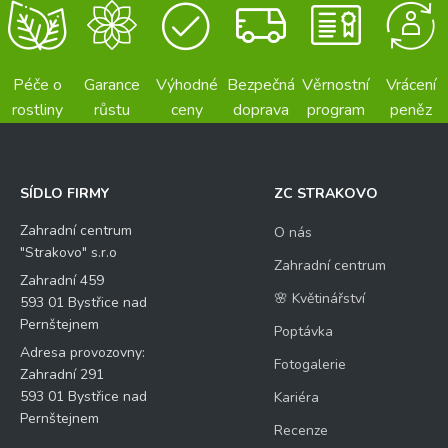
Péče o
Garance
Výhodné
Bezpečná
Věrnostní
Vrácení
rostliny
růstu
ceny
doprava
program
peněz
SÍDLO FIRMY
ZC STRAKOVO
Zahradní centrum
O nás
"Strakovo" s.r.o
Zahradní centrum
Zahradní 459
🌸 Květinářství
593 01 Bystřice nad
Pernštejnem
Poptávka
Adresa provozovny:
Fotogalerie
Zahradní 291
593 01 Bystřice nad
Kariéra
Pernštejnem
Recenze