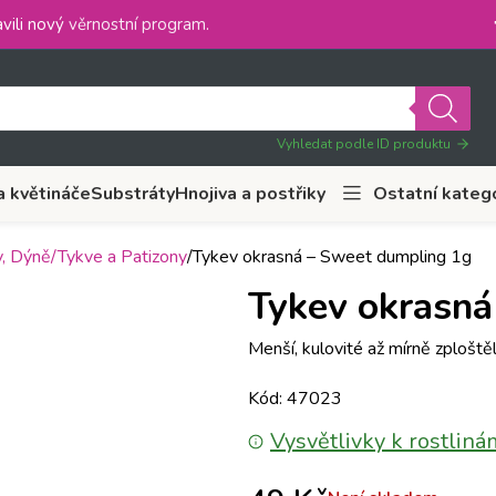
vili nový
věrnostní program
.
Vyhledat podle ID produktu
a květináče
Substráty
Hnojiva a postřiky
Ostatní kateg
, Dýně/Tykve a Patizony
Tykev okrasná – Sweet dumpling 1g
Tykev okrasná
Menší, kulovité až mírně zploště
Kód: 47023
Vysvětlivky k rostliná