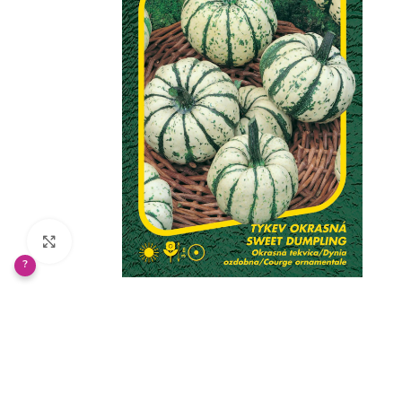
Klikněte pro zvětšení
?