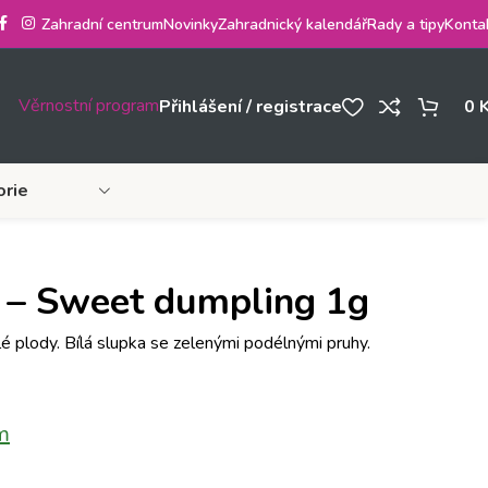
Zahradní centrum
Novinky
Zahradnický kalendář
Rady a tipy
Konta
Věrnostní program
Přihlášení / registrace
0
orie
 – Sweet dumpling 1g
lé plody. Bílá slupka se zelenými podélnými pruhy.
m