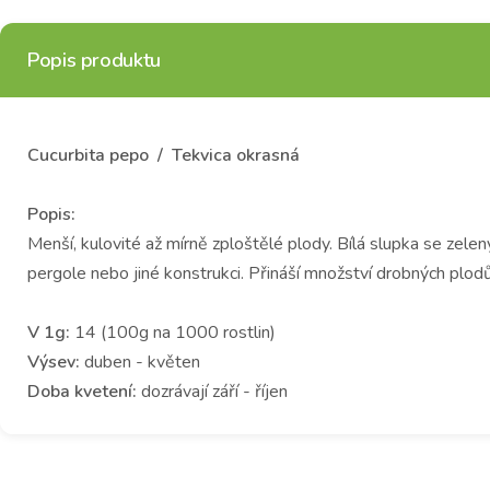
Popis produktu
Cucurbita pepo / Tekvica okrasná
Popis:
Menší, kulovité až mírně zploštělé plody. Bílá slupka se zel
pergole nebo jiné konstrukci. Přináší množství drobných plod
V 1g:
14 (100g na 1000 rostlin)
Výsev:
duben - květen
Doba kvetení:
dozrávají září - říjen