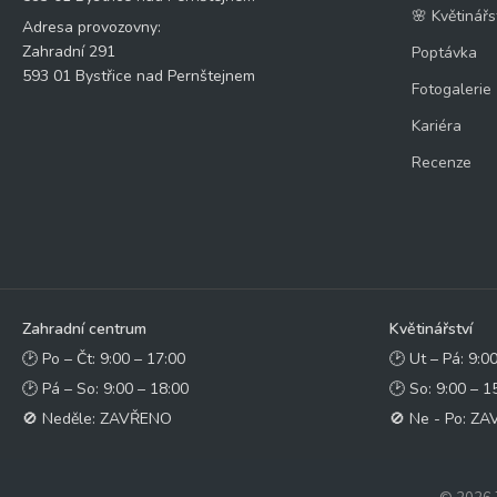
🌸 Květinářs
Adresa provozovny:
Zahradní 291
Poptávka
593 01 Bystřice nad Pernštejnem
Fotogalerie
Kariéra
Recenze
Zahradní centrum
Květinářství
🕑 Po – Čt: 9:00 – 17:00
🕑 Ut – Pá: 9:0
🕑 Pá – So: 9:00 – 18:00
🕑 So: 9:00 – 1
🚫 Neděle: ZAVŘENO
🚫 Ne - Po: Z