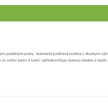
enými podélnými pruhy. Jednoletá poléhavá rostlina s dlouhými vý
ů ve směsi barev a tvarů. Upřednostňuje slunnou lokalitu a teplé