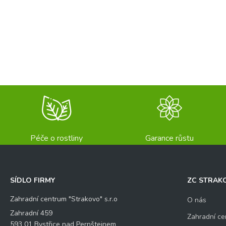
Péče o rostliny
Garance růstu
SÍDLO FIRMY
ZC STRAK
Zahradní centrum "Strakovo" s.r.o
O nás
Zahradní 459
Zahradní ce
593 01 Bystřice nad Pernštejnem