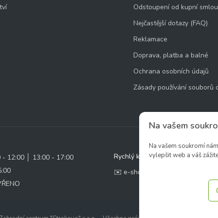
tví
Odstoupení od kupní smlo
Nejčastější dotazy (FAQ)
Reklamace
Doprava, platba a balné
Ochrana osobních údajů
Zásady používání souborů 
Na vašem soukro
Na vašem soukromí nám z
vylepšit web a váš zážite
Rychlý kontakt:
0 - 12:00 │ 13:00 - 17:00
5:00
✉️ e-shop@zcstrakovo.cz
AVŘENO