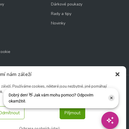
uvy
Dárkové poukazy
Rady a tipy
Novinky
cookie
mí nám záleží
áleží. Používáme cookies, některé jsou nezbytné, jiné pomáhají
k.
Sledujte nás:
Odmítnout
Příjmout
Ochrana osobních údajů