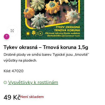
Klikněte pro zvětšení
?
Tykev okrasná – Trnová koruna 1,5g
Drobné plody ve směsi barev. Typické jsou „trnovité“
výrůstky na plodech.
Kód: 47020
Vysvětlivky k rostlinám
49
Kč
Není skladem