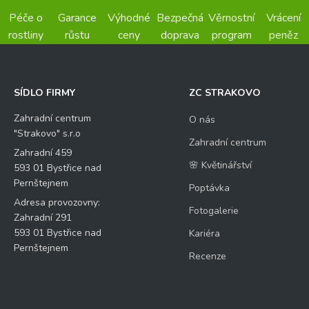
Péče o
Garance
Výhodné
Bezpečná
Věrnostní
Vrácení
rostliny
růstu
ceny
doprava
program
peněz
SÍDLO FIRMY
ZC STRAKOVO
Zahradní centrum
O nás
"Strakovo" s.r.o
Zahradní centrum
Zahradní 459
🌸 Květinářství
593 01 Bystřice nad
Pernštejnem
Poptávka
Adresa provozovny:
Fotogalerie
Zahradní 291
593 01 Bystřice nad
Kariéra
Pernštejnem
Recenze