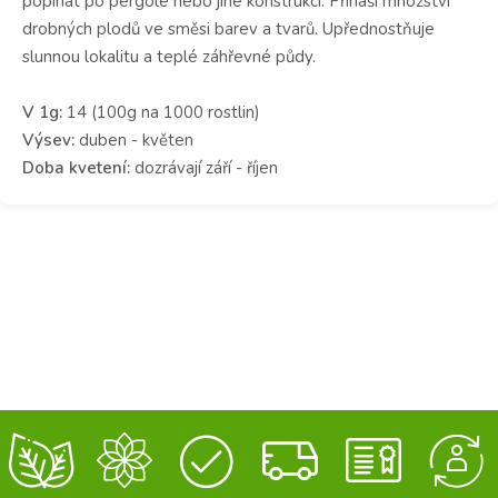
popínat po pergole nebo jiné konstrukci. Přináší množství
drobných plodů ve směsi barev a tvarů. Upřednostňuje
slunnou lokalitu a teplé záhřevné půdy.
V 1g:
14 (100g na 1000 rostlin)
Výsev:
duben - květen
Doba kvetení:
dozrávají září - říjen