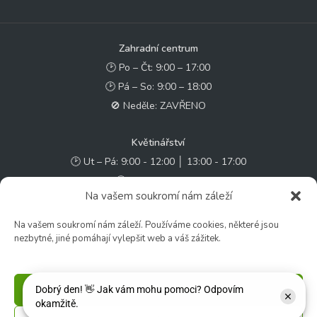
Zahradní centrum
🕑 Po – Čt: 9:00 – 17:00
🕑 Pá – So: 9:00 – 18:00
🚫 Neděle: ZAVŘENO
Květinářství
🕑 Ut – Pá: 9:00 - 12:00 │ 13:00 - 17:00
🕑 So: 9:00 – 15:00
Na vašem soukromí nám záleží
🚫 Ne - Po: ZAVŘENO
Na vašem soukromí nám záleží. Používáme cookies, některé jsou
Rychlý kontakt:
nezbytné, jiné pomáhají vylepšit web a váš zážitek.
✉️ e-shop@zcstrakovo.cz
Příjmout
Sledujte nás: