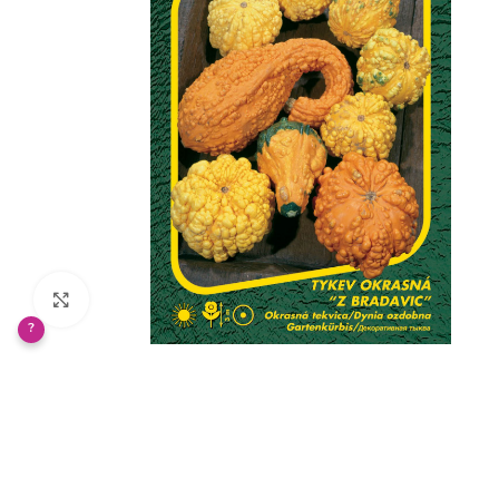
Klikněte pro zvětšení
?