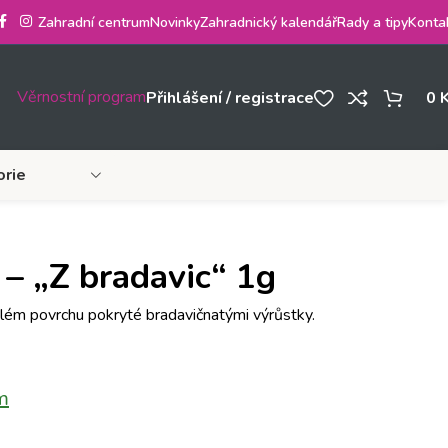
Zahradní centrum
Novinky
Zahradnický kalendář
Rady a tipy
Konta
Věrnostní program
Přihlášení / registrace
0
orie
 – „Z bradavic“ 1g
lém povrchu pokryté bradavičnatými výrůstky.
m