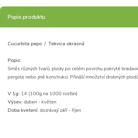
Popis produktu
Cucurbita pepo / Tekvica okrasná
Popis:
Směs různých tvarů, plody po celém povrchu pokryté bradavič
pergole nebo jiné konstrukci. Přináší množství drobných plod
V 1g:
14 (100g na 1000 rostlin)
Výsev:
duben - květen
Doba kvetení:
dozrávají září - říjen