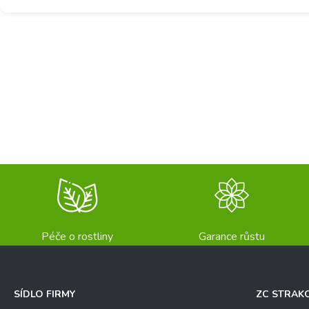
Péče o rostliny
Garance růstu
SÍDLO FIRMY
ZC STRAK