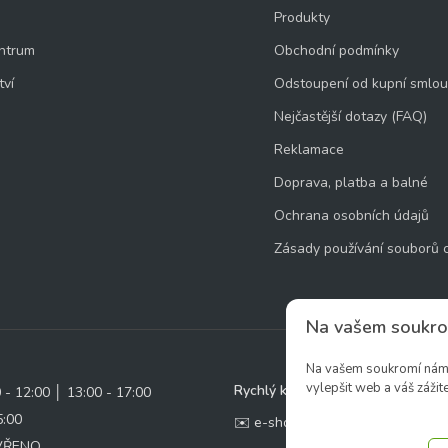
Produkty
ntrum
Obchodní podmínky
tví
Odstoupení od kupní smlo
Nejčastější dotazy (FAQ)
Reklamace
Doprava, platba a balné
Ochrana osobních údajů
Zásady používání souborů 
Na vašem soukro
Na vašem soukromí nám z
vylepšit web a váš zážite
Rychlý kontakt:
0 - 12:00 │ 13:00 - 17:00
5:00
✉️ e-shop@zcstrakovo.cz
AVŘENO