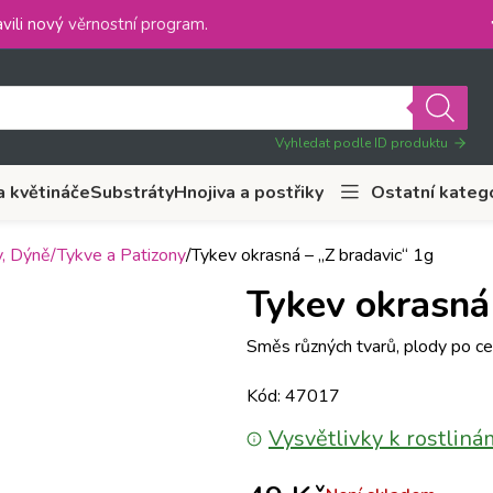
vili nový
věrnostní program
.
Vyhledat podle ID produktu
a květináče
Substráty
Hnojiva a postřiky
Ostatní kateg
, Dýně/Tykve a Patizony
Tykev okrasná – „Z bradavic“ 1g
Tykev okrasná
Směs různých tvarů, plody po ce
Kód: 47017
Vysvětlivky k rostliná