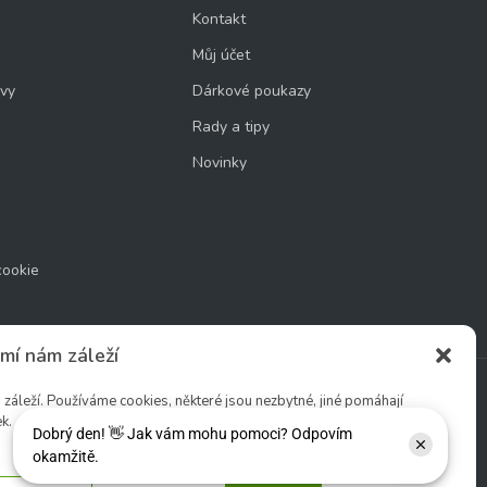
Kontakt
Můj účet
uvy
Dárkové poukazy
Rady a tipy
Novinky
cookie
mí nám záleží
áleží. Používáme cookies, některé jsou nezbytné, jiné pomáhají
k.
Sledujte nás: