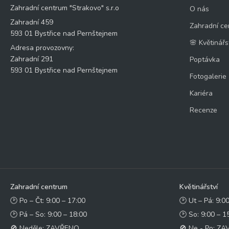
Zahradní centrum "Strakovo" s.r.o
O nás
Zahradní 459
Zahradní ce
593 01 Bystřice nad Pernštejnem
🌸 Květinářs
Adresa provozovny:
Zahradní 291
Poptávka
593 01 Bystřice nad Pernštejnem
Fotogalerie
Kariéra
Recenze
Zahradní centrum
Květinářství
🕑 Po – Čt: 9:00 – 17:00
🕑 Ut – Pá: 9:0
🕑 Pá – So: 9:00 – 18:00
🕑 So: 9:00 – 1
🚫 Neděle: ZAVŘENO
🚫 Ne - Po: Z