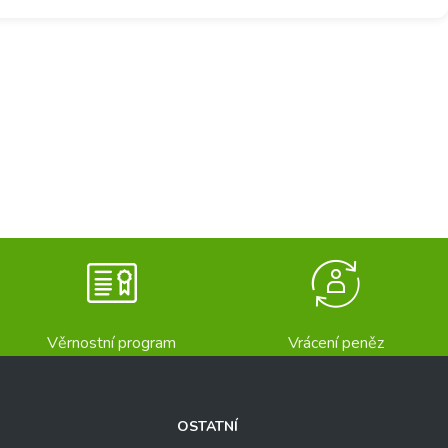
Věrnostní program
Vrácení peněz
OSTATNÍ