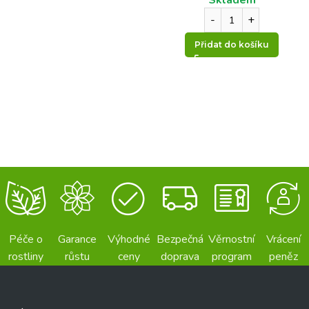
Skladem
Přidat do košíku
Péče o
Garance
Výhodné
Bezpečná
Věrnostní
Vrácení
rostliny
růstu
ceny
doprava
program
peněz