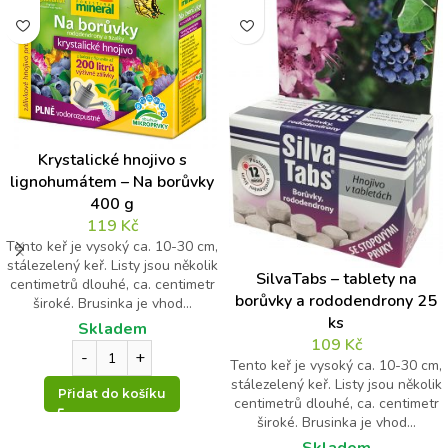
Krystalické hnojivo s
lignohumátem – Na borůvky
400 g
119
Kč
Tento keř je vysoký ca. 10-30 cm,
stálezelený keř. Listy jsou několik
SilvaTabs – tablety na
centimetrů dlouhé, ca. centimetr
borůvky a rododendrony 25
široké. Brusinka je vhod...
ks
Skladem
109
Kč
Tento keř je vysoký ca. 10-30 cm,
stálezelený keř. Listy jsou několik
Přidat do košíku
centimetrů dlouhé, ca. centimetr
široké. Brusinka je vhod...