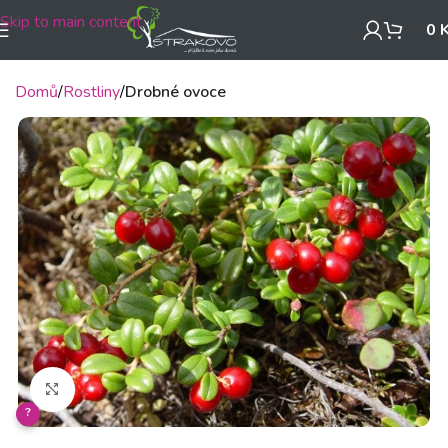
Skip to main content
0
Domů
Rostliny
Drobné ovoce
Klikněte pro zvětšení
?