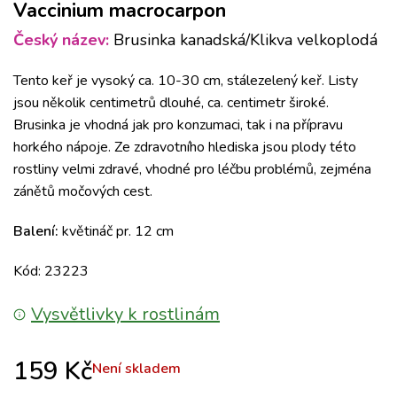
Vaccinium macrocarpon
Český název:
Brusinka kanadská/Klikva velkoplodá
Tento keř je vysoký ca. 10-30 cm, stálezelený keř. Listy
jsou několik centimetrů dlouhé, ca. centimetr široké.
Brusinka je vhodná jak pro konzumaci, tak i na přípravu
horkého nápoje. Ze zdravotního hlediska jsou plody této
rostliny velmi zdravé, vhodné pro léčbu problémů, zejména
zánětů močových cest.
Balení:
květináč pr. 12 cm
Kód: 23223
Vysvětlivky k rostlinám
159
Kč
Není skladem