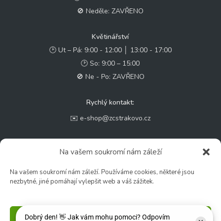
🚫 Neděle: ZAVŘENO
Květinářství
🕑 Ut – Pá: 9:00 - 12:00 │ 13:00 - 17:00
🕑 So: 9:00 – 15:00
🚫 Ne - Po: ZAVŘENO
Rychlý kontakt:
✉️ e-shop@zcstrakovo.cz
Sledujte nás:
Na vašem soukromí nám záleží
Na vašem soukromí nám záleží. Používáme cookies, některé jsou
nezbytné, jiné pomáhají vylepšit web a váš zážitek.
Příjmout