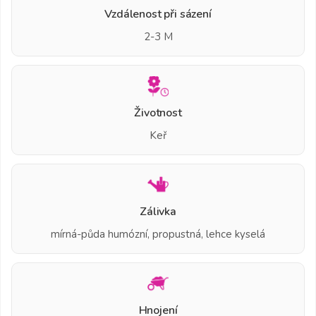
Vzdálenost při sázení
2-3 M
Životnost
Keř
Zálivka
mírná-půda humózní, propustná, lehce kyselá
Hnojení