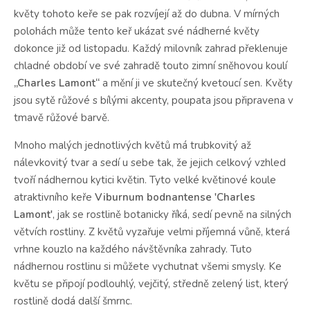
květy tohoto keře se pak rozvíjejí až do dubna. V mírných
polohách může tento keř ukázat své nádherné květy
dokonce již od listopadu. Každý milovník zahrad překlenuje
chladné období ve své zahradě touto zimní sněhovou koulí
„Charles Lamont“
a mění ji ve skutečný kvetoucí sen. Květy
jsou sytě růžové s bílými akcenty, poupata jsou připravena v
tmavě růžové barvě.
Mnoho malých jednotlivých květů má trubkovitý až
nálevkovitý tvar a sedí u sebe tak, že jejich celkový vzhled
tvoří nádhernou kytici květin. Tyto velké květinové koule
atraktivního keře
Viburnum bodnantense 'Charles
Lamont'
, jak se rostlině botanicky říká, sedí pevně na silných
větvích rostliny. Z květů vyzařuje velmi příjemná vůně, která
vrhne kouzlo na každého návštěvníka zahrady. Tuto
nádhernou rostlinu si můžete vychutnat všemi smysly. Ke
květu se připojí podlouhlý, vejčitý, středně zelený list, který
rostlině dodá další šmrnc.