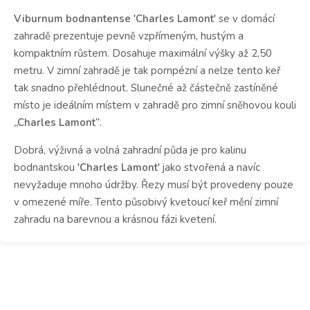
Viburnum bodnantense 'Charles Lamont'
se v domácí
zahradě prezentuje pevně vzpřímeným, hustým a
kompaktním růstem. Dosahuje maximální výšky až 2,50
metru. V zimní zahradě je tak pompézní a nelze tento keř
tak snadno přehlédnout. Slunečné až částečně zastíněné
místo je ideálním místem v zahradě pro zimní sněhovou kouli
„Charles Lamont“
.
Dobrá, výživná a volná zahradní půda je pro kalinu
bodnantskou
'Charles Lamont'
jako stvořená a navíc
nevyžaduje mnoho údržby. Řezy musí být provedeny pouze
v omezené míře. Tento působivý kvetoucí keř mění zimní
zahradu na barevnou a krásnou fázi kvetení.