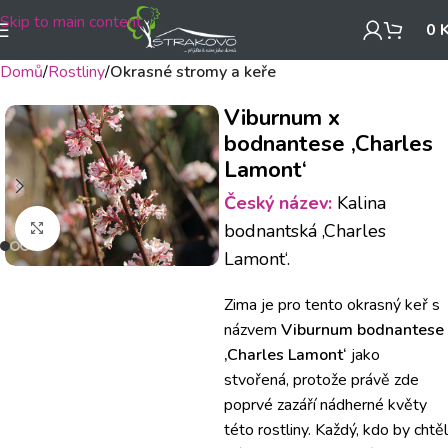
Skip to main content
0
Domů
Rostliny
Okrasné stromy a keře
Viburnum x
bodnantese ‚Charles
Lamont‘
Český název:
Kalina
Klikněte pro zvětšení
bodnantská ‚Charles
Lamont‘.
Zima je pro tento okrasný keř s
názvem
Viburnum bodnantese
‚Charles Lamont‘
jako
stvořená, protože právě zde
poprvé zazáří nádherné květy
této rostliny. Každý, kdo by chtěl