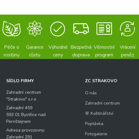
Péče o
Garance
Výhodné
Bezpečná
Věrnostní
Vrácení
rostliny
růstu
ceny
doprava
program
peněz
SÍDLO FIRMY
ZC STRAKOVO
Zahradní centrum
O nás
"Strakovo" s.r.o
Zahradní centrum
Zahradní 459
🌸 Květinářství
593 01 Bystřice nad
Pernštejnem
Poptávka
Adresa provozovny:
Fotogalerie
Zahradní 291