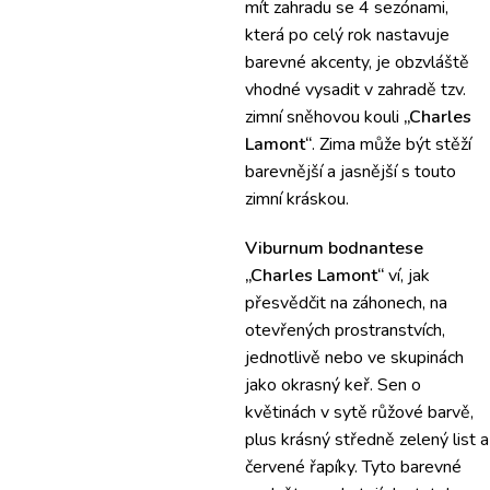
mít zahradu se 4 sezónami,
která po celý rok nastavuje
barevné akcenty, je obzvláště
vhodné vysadit v zahradě tzv.
zimní sněhovou kouli
„Charles
Lamont“
. Zima může být stěží
barevnější a jasnější s touto
zimní kráskou.
Viburnum bodnantese
„Charles Lamont“
ví, jak
přesvědčit na záhonech, na
otevřených prostranstvích,
jednotlivě nebo ve skupinách
jako okrasný keř. Sen o
květinách v sytě růžové barvě,
plus krásný středně zelený list a
červené řapíky. Tyto barevné