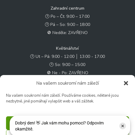
Zahradní centrum
🕑 Po – Čt: 9:00 – 17:00
🕑 Pá – So: 9:00 – 18:00
🚫 Neděle: ZAVŘENO
Květinářství
🕑 Ut – Pá: 9:00 - 12:00 │ 13:00 - 17:00
🕑 So: 9:00 – 15:00
🚫 Ne - Po: ZAVŘENO
Na vašem soukromí nám záleží
Rychlý kontakt:
Na vašem soukromí nám záleží. Používáme cookies, některé jsou
✉️ e-shop@zcstrakovo.cz
nezbytné, jiné pomáhají vylepšit web a váš zážitek.
Sledujte nás:
Příjmout