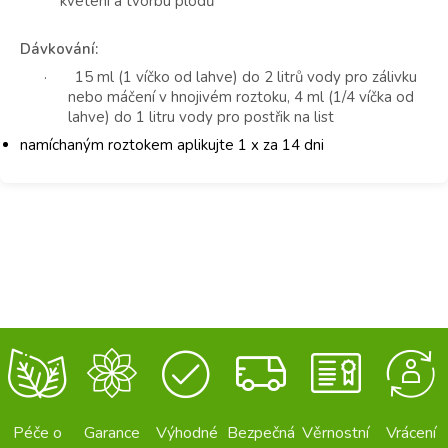
kvetení a tvorbu plodů
Dávkování:
· 15 ml (1 víčko od lahve) do 2 litrů vody pro zálivku
nebo máčení v hnojivém roztoku, 4 ml (1/4 víčka od
lahve) do 1 litru vody pro postřik na list
namíchaným roztokem aplikujte 1 x za 14 dni
Péče o
Garance
Výhodné
Bezpečná
Věrnostní
Vrácení