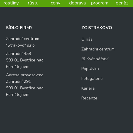
rostliny
růstu
ceny
doprava
program
peněz
SÍDLO FIRMY
ZC STRAKOVO
Zahradní centrum
O nás
"Strakovo" s.r.o
Zahradní centrum
Zahradní 459
🌸 Květinářství
593 01 Bystřice nad
Pernštejnem
Poptávka
Adresa provozovny:
Fotogalerie
Zahradní 291
593 01 Bystřice nad
Kariéra
Pernštejnem
Recenze