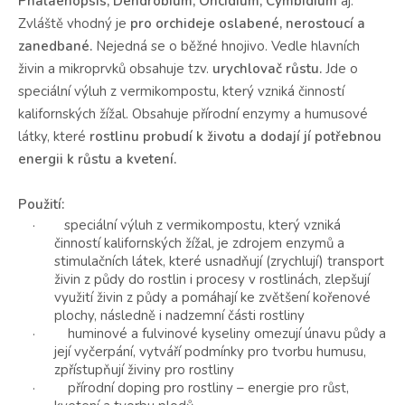
Phalaenopsis, Dendrobium, Oncidium, Cymbidium
aj.
Zvláště vhodný je
pro
orchideje oslabené, nerostoucí a
zanedbané
.
Nejedná se o běžné hnojivo. Vedle hlavních
živin a mikroprvků obsahuje tzv.
urychlovač růstu
.
Jde o
speciální výluh z vermikompostu, který vzniká činností
kalifornských žížal. Obsahuje přírodní enzymy a humusové
látky, které
rostlinu probudí k životu a dodají jí potřebnou
energii k růstu a kvetení.
Použití:
· speciální výluh z vermikompostu, který vzniká
činností kalifornských žížal, je zdrojem enzymů a
stimulačních látek, které usnadňují (zrychlují) transport
živin z půdy do rostlin i procesy v rostlinách, zlepšují
využití živin z půdy a pomáhají ke zvětšení kořenové
plochy, následně i nadzemní části rostliny
· huminové a fulvinové kyseliny omezují únavu půdy a
její vyčerpání, vytváří podmínky pro tvorbu humusu,
zpřístupňují živiny pro rostliny
· přírodní doping pro rostliny –
energie pro růst,