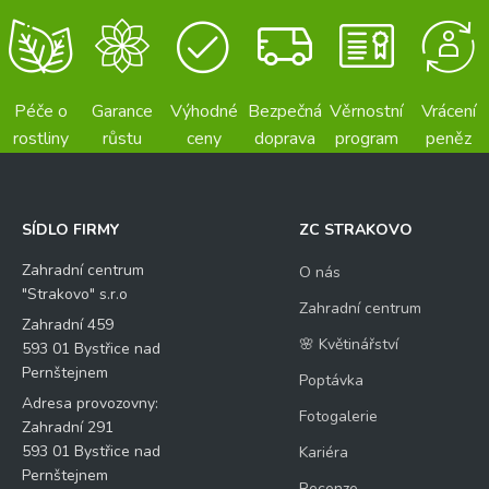
Péče o
Garance
Výhodné
Bezpečná
Věrnostní
Vrácení
rostliny
růstu
ceny
doprava
program
peněz
SÍDLO FIRMY
ZC STRAKOVO
Zahradní centrum
O nás
"Strakovo" s.r.o
Zahradní centrum
Zahradní 459
🌸 Květinářství
593 01 Bystřice nad
Pernštejnem
Poptávka
Adresa provozovny:
Fotogalerie
Zahradní 291
593 01 Bystřice nad
Kariéra
Pernštejnem
Recenze