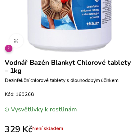
Klikněte pro zvětšení
?
Vodnář Bazén Blankyt Chlorové tablety
– 1kg
Dezinfekční chlorové tablety s dlouhodobým účinkem.
Kód: 169268
Vysvětlivky k rostlinám
329
Kč
Není skladem