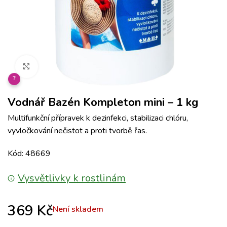
Klikněte pro zvětšení
?
Vodnář Bazén Kompleton mini – 1 kg
Multifunkční přípravek k dezinfekci, stabilizaci chlóru,
vyvločkování nečistot a proti tvorbě řas.
Kód: 48669
Vysvětlivky k rostlinám
369
Kč
Není skladem