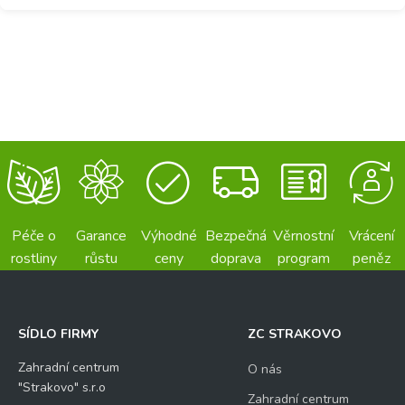
Péče o
Garance
Výhodné
Bezpečná
Věrnostní
Vrácení
rostliny
růstu
ceny
doprava
program
peněz
SÍDLO FIRMY
ZC STRAKOVO
Zahradní centrum
O nás
"Strakovo" s.r.o
Zahradní centrum