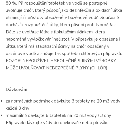
80 %. Při rozpouštění tabletek ve vodě se postupně
uvolňuje chlór, který působí jako dezinfekční a oxidační látka
eliminující nečistoty obsažené v bazénové vodě. Současně
dochází k rozpouštění látky, která působí proti tvorbě řas.
Dále se uvolňuje látka s flokulačním účinkem, která
napomáhá vyvločkování nečistot. V připravku je obsažena i
látka, která má stabilizační účinky na chlór obsažený v
bazénové vodě a snižuje tak spotřebu chlórových přípravků.
POZOR! NEPOUŽÍVEJTE SPOLEČNĚ S JINÝMI VÝROBKY.
MŮŽE UVOLŇOVAT NEBEZPEČNÉ PLYNY (CHLÓR).
Dávkování:
za normálních podmínek dávkujte 3 tablety na 20 m3 vody
každé 3 dny
maximálně dávkujte 6 tabletek na 20 m3 vody / 3 dny
Přípravek dávkujte vždy do dávkovače nebo plováku.