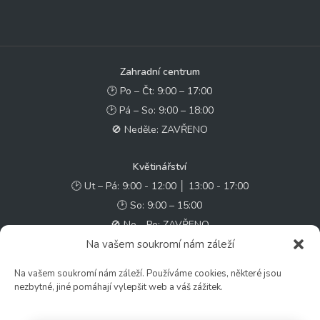
Zahradní centrum
🕑 Po – Čt: 9:00 – 17:00
🕑 Pá – So: 9:00 – 18:00
🚫 Neděle: ZAVŘENO
Květinářství
🕑 Ut – Pá: 9:00 - 12:00 │ 13:00 - 17:00
🕑 So: 9:00 – 15:00
🚫 Ne - Po: ZAVŘENO
Na vašem soukromí nám záleží
Rychlý kontakt:
Na vašem soukromí nám záleží. Používáme cookies, některé jsou
✉️ e-shop@zcstrakovo.cz
nezbytné, jiné pomáhají vylepšit web a váš zážitek.