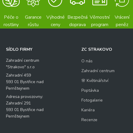
Péče o
Garance
Výhodné
Bezpečná
Věrnostní
Vrácení
rostliny
růstu
ceny
doprava
program
peněz
SÍDLO FIRMY
ZC STRAKOVO
Zahradní centrum
O nás
"Strakovo" s.r.o
Zahradní centrum
Zahradní 459
🌸 Květinářství
593 01 Bystřice nad
Pernštejnem
Poptávka
Adresa provozovny:
Fotogalerie
Zahradní 291
593 01 Bystřice nad
Kariéra
Pernštejnem
Recenze