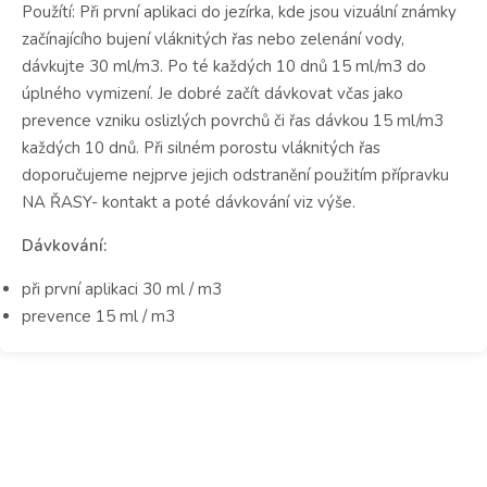
Použítí: Při první aplikaci do jezírka, kde jsou vizuální známky
začínajícího bujení vláknitých řas nebo zelenání vody,
dávkujte 30 ml/m3. Po té každých 10 dnů 15 ml/m3 do
úplného vymizení. Je dobré začít dávkovat včas jako
prevence vzniku oslizlých povrchů či řas dávkou 15 ml/m3
každých 10 dnů. Při silném porostu vláknitých řas
doporučujeme nejprve jejich odstranění použitím přípravku
NA ŘASY- kontakt a poté dávkování viz výše.
Dávkování:
při první aplikaci 30 ml / m3
prevence 15 ml / m3