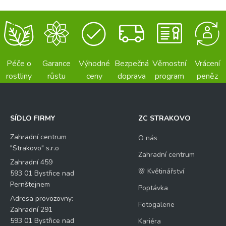
Péče o
Garance
Výhodné
Bezpečná
Věrnostní
Vrácení
rostliny
růstu
ceny
doprava
program
peněz
SÍDLO FIRMY
ZC STRAKOVO
Zahradní centrum
O nás
"Strakovo" s.r.o
Zahradní centrum
Zahradní 459
🌸 Květinářství
593 01 Bystřice nad
Pernštejnem
Poptávka
Adresa provozovny:
Fotogalerie
Zahradní 291
593 01 Bystřice nad
Kariéra