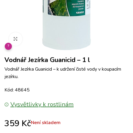
Klikněte pro zvětšení
?
Vodnář Jezírka Guanicid – 1 l
Vodnář Jezírka Guanicid – k udržení čisté vody v koupacím
jezírku.
Kód: 48645
Vysvětlivky k rostlinám
359
Kč
Není skladem