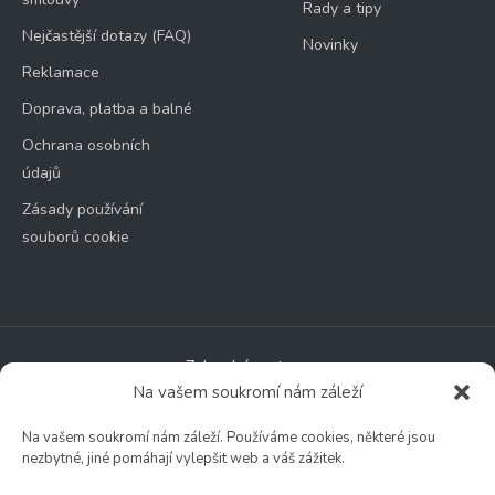
Rady a tipy
Nejčastější dotazy (FAQ)
Novinky
Reklamace
Doprava, platba a balné
Ochrana osobních
údajů
Zásady používání
souborů cookie
Zahradní centrum
Na vašem soukromí nám záleží
🕑 Po – Čt: 9:00 – 17:00
🕑 Pá – So: 9:00 – 18:00
Na vašem soukromí nám záleží. Používáme cookies, některé jsou
🚫 Neděle: ZAVŘENO
nezbytné, jiné pomáhají vylepšit web a váš zážitek.