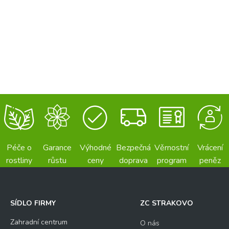
Péče o
Garance
Výhodné
Bezpečná
Věrnostní
Vrácení
rostliny
růstu
ceny
doprava
program
peněz
SÍDLO FIRMY
ZC STRAKOVO
Zahradní centrum
O nás