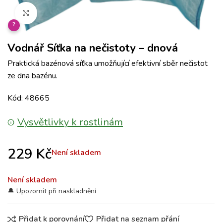
Klikněte pro zvětšení
?
Vodnář Síťka na nečistoty – dnová
Praktická bazénová síťka umožňující efektivní sběr nečistot
ze dna bazénu.
Kód: 48665
Vysvětlivky k rostlinám
229
Kč
Není skladem
Není skladem
Přidat k porovnání
Přidat na seznam přání