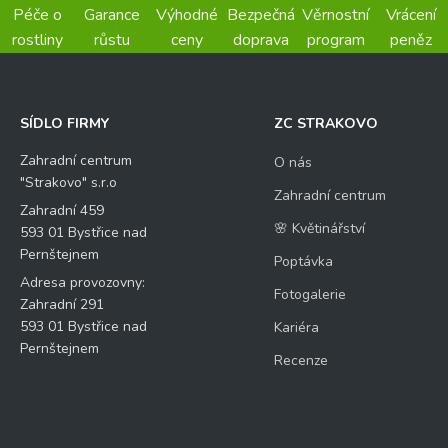
Péče o
Garance
Výhodné
Bezpečná
Věrnostní
Vrácení
rostliny
růstu
ceny
doprava
program
peněz
SÍDLO FIRMY
ZC STRAKOVO
Zahradní centrum
O nás
"Strakovo" s.r.o
Zahradní centrum
Zahradní 459
🌸 Květinářství
593 01 Bystřice nad
Pernštejnem
Poptávka
Adresa provozovny:
Fotogalerie
Zahradní 291
593 01 Bystřice nad
Kariéra
Pernštejnem
Recenze