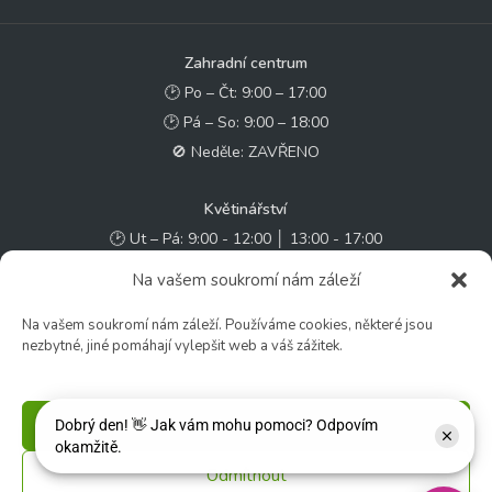
Zahradní centrum
🕑 Po – Čt: 9:00 – 17:00
🕑 Pá – So: 9:00 – 18:00
🚫 Neděle: ZAVŘENO
Květinářství
🕑 Ut – Pá: 9:00 - 12:00 │ 13:00 - 17:00
🕑 So: 9:00 – 15:00
Na vašem soukromí nám záleží
🚫 Ne - Po: ZAVŘENO
Na vašem soukromí nám záleží. Používáme cookies, některé jsou
nezbytné, jiné pomáhají vylepšit web a váš zážitek.
Rychlý kontakt:
✉️ e-shop@zcstrakovo.cz
Příjmout
Sledujte nás:
Odmítnout