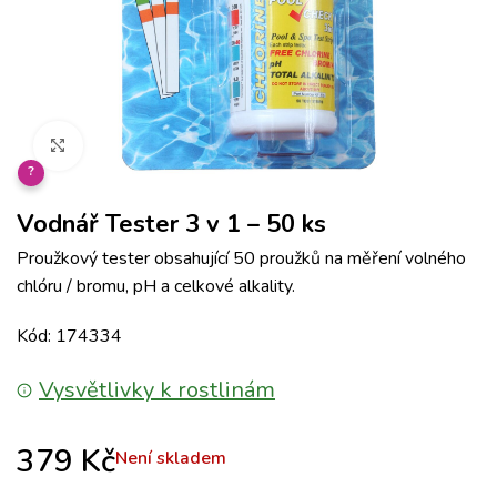
Klikněte pro zvětšení
?
Vodnář Tester 3 v 1 – 50 ks
Proužkový tester obsahující 50 proužků na měření volného
chlóru / bromu, pH a celkové alkality.
Kód: 174334
Vysvětlivky k rostlinám
379
Kč
Není skladem