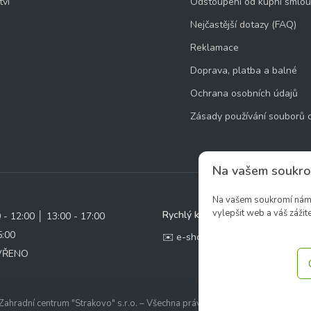
tví
Odstoupení od kupní smlo
Nejčastější dotazy (FAQ)
Reklamace
Doprava, platba a balné
Ochrana osobních údajů
Zásady používání souborů 
Na vašem soukro
Na vašem soukromí nám z
vylepšit web a váš zážite
Rychlý kontakt:
0 - 12:00 │ 13:00 - 17:00
5:00
✉️ e-shop@zcstrakovo.cz
AVŘENO
ahradní centrum "Strakovo" s.r.o. – Všechna práva vyhrazena. | Vytvořilo
ine