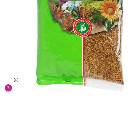
Klikněte pro zvětšení
?