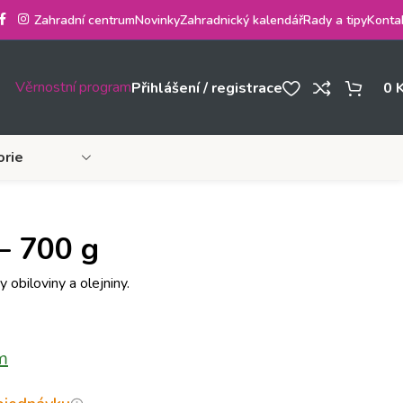
Zahradní centrum
Novinky
Zahradnický kalendář
Rady a tipy
Konta
Věrnostní program
Přihlášení / registrace
0
orie
– 700 g
obiloviny a olejniny.
m