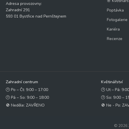
🌸 Květinářs
Adresa provozovny:
Zahradní 291
Poptávka
593 01 Bystřice nad Pernštejnem
Fotogalerie
Kariéra
Recenze
Zahradní centrum
Květinářství
🕑 Po – Čt: 9:00 – 17:00
🕑 Ut – Pá: 9:0
🕑 Pá – So: 9:00 – 18:00
🕑 So: 9:00 – 1
🚫 Neděle: ZAVŘENO
🚫 Ne - Po: Z
© 2026 Z