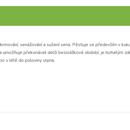
krmování, senážování a sušení sena. Pěstuje se především v kukuř
ava umožňuje překonávat delší bezsrážkové období, je bohatým zd
bo v létě do poloviny srpna.