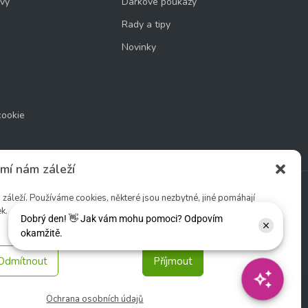
uvy
Dárkové poukazy
Rady a tipy
Novinky
cookie
mí nám záleží
áleží. Používáme cookies, některé jsou nezbytné, jiné pomáhají
k.
Sledujte nás:
Odmítnout
Příjmout
Ochrana osobních údajů
tio s. r. o.