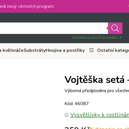
vili nový
věrnostní program
.
Vyhledat podle ID produktu
a květináče
Substráty
Hnojiva a postřiky
Ostatní kateg
Vojtěška setá 
Výborná předplodina pro všechny 
Kód: 46087
Vysvětlivky k rostliná