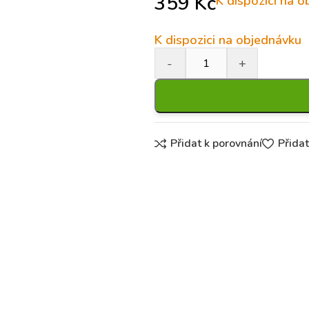
359
Kč
K dispozici na 
K dispozici na objednávku
Přidat k porovnání
Přida