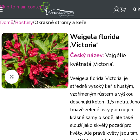
Skip to main content
0
Domů
Rostliny
Okrasné stromy a keře
Weigela florida
‚Victoria‘
Český název:
Vajgélie
květnatá ‚Victoria‘.
Klikněte pro zvětšení
Weigela florida ‚Victoria‘ je
středně vysoký keř s hustým,
vzpřímeným růstem a výškou
dosahující kolem 1,5 metru. Jeho
tmavě zelené listy jsou nejen
krásné samy o sobě, ale také
slouží jako skvělý pozadí pro
květy. Ale právě květy jsou tím,