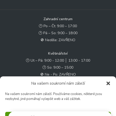
Zahradní centrum
🕑 Po – Čt: 9:00 – 17:00
🕑 Pá – So: 9:00 – 18:00
🚫 Neděle: ZAVŘENO
Květinářství
🕑 Ut – Pá: 9:00 - 12:00 │ 13:00 - 17:00
🕑 So: 9:00 – 15:00
🚫 Ne - Po: ZAVŘENO
Na vašem soukromí nám záleží
Rychlý kontakt:
Na vašem soukromí nám záleží. Používáme cookies, některé jsou
✉️ e-shop@zcstrakovo.cz
nezbytné, jiné pomáhají vylepšit web a váš zážitek.
Sledujte nás: