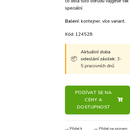
co dělá tuto odrůdu vajgélie tak
speciální.
Balení:
kontejner, více variant.
Kód: 124528
Aktuální doba
odeslání zásilek:
3-
5 pracovních dnů
PODÍVAT SE NA
CENY A
DOSTUPNOST
Přidat k
Přidat na seznam