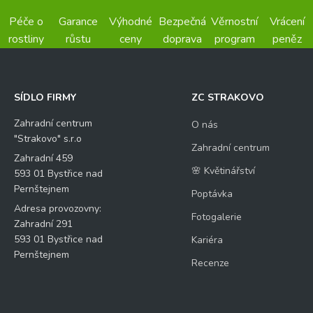
Péče o
Garance
Výhodné
Bezpečná
Věrnostní
Vrácení
rostliny
růstu
ceny
doprava
program
peněz
SÍDLO FIRMY
ZC STRAKOVO
Zahradní centrum
O nás
"Strakovo" s.r.o
Zahradní centrum
Zahradní 459
🌸 Květinářství
593 01 Bystřice nad
Pernštejnem
Poptávka
Adresa provozovny:
Fotogalerie
Zahradní 291
593 01 Bystřice nad
Kariéra
Pernštejnem
Recenze