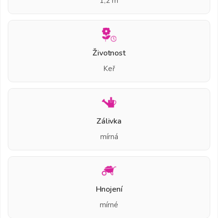
1,2 m
Životnost
Keř
Zálivka
mírná
Hnojení
mírné