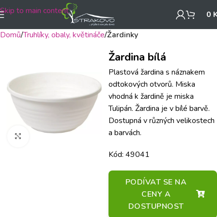
Skip to main content
0
Domů
Truhlíky, obaly, květináče
Žardinky
Žardina bílá
Plastová žardina s náznakem
odtokových otvorů. Miska
vhodná k žardině je miska
Tulipán. Žardina je v bílé barvě.
Dostupná v různých velikostech
a barvách.
Klikněte pro zvětšení
Kód: 49041
PODÍVAT SE NA
CENY A
DOSTUPNOST