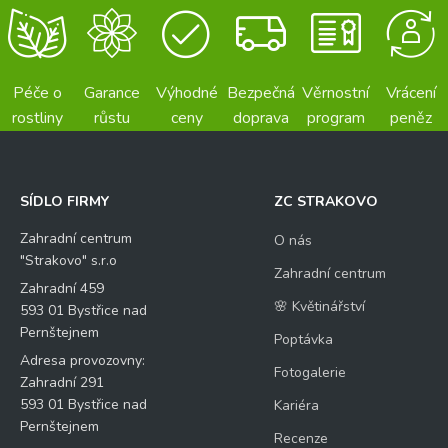
Péče o
Garance
Výhodné
Bezpečná
Věrnostní
Vrácení
rostliny
růstu
ceny
doprava
program
peněz
SÍDLO FIRMY
ZC STRAKOVO
Zahradní centrum
O nás
"Strakovo" s.r.o
Zahradní centrum
Zahradní 459
🌸 Květinářství
593 01 Bystřice nad
Pernštejnem
Poptávka
Adresa provozovny:
Fotogalerie
Zahradní 291
593 01 Bystřice nad
Kariéra
Pernštejnem
Recenze