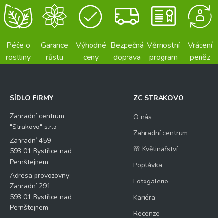
Péče o
Garance
Výhodné
Bezpečná
Věrnostní
Vrácení
rostliny
růstu
ceny
doprava
program
peněz
SÍDLO FIRMY
ZC STRAKOVO
Zahradní centrum
O nás
"Strakovo" s.r.o
Zahradní centrum
Zahradní 459
🌸 Květinářství
593 01 Bystřice nad
Pernštejnem
Poptávka
Adresa provozovny:
Fotogalerie
Zahradní 291
593 01 Bystřice nad
Kariéra
Pernštejnem
Recenze