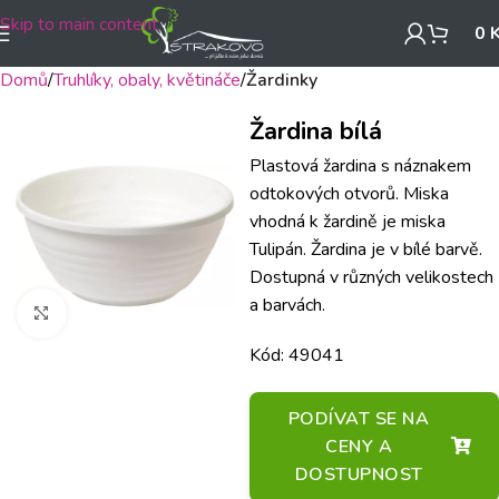
Skip to main content
0
Domů
Truhlíky, obaly, květináče
Žardinky
Žardina bílá
Plastová žardina s náznakem
odtokových otvorů. Miska
vhodná k žardině je miska
Tulipán. Žardina je v bílé barvě.
Dostupná v různých velikostech
a barvách.
Klikněte pro zvětšení
Kód: 49041
PODÍVAT SE NA
CENY A
DOSTUPNOST