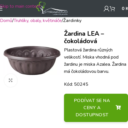
Skip to main content
0
Domů
Truhlíky, obaly, květináče
Žardinky
Žardina LEA –
čokoládová
Plastová žardina různých
velikostí. Miska vhodná pod
žardinu je miska Azalea. Žardina
má čokoládovou barvu.
Klikněte pro zvětšení
Kód: 50245
PODÍVAT SE NA
CENY A
DOSTUPNOST