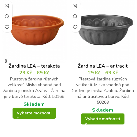
Žardina LEA – terakota
Žardina LEA – antracit
29
Kč
–
69
Kč
29
Kč
–
69
Kč
Plastová žardina různých
Plastová žardina různých
velikostí. Miska vhodná pod
velikostí. Miska vhodná pod
žardinu je miska Azalea. Žardina
žardinu je miska Azalea. Žardina
je v barvě terakota. Kód: 50168
má antracitovou barvu. Kód:
50269
Skladem
Skladem
Vyberte možnosti
Vyberte možnosti