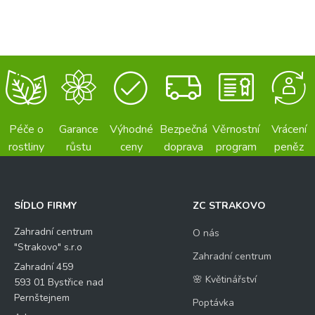
Péče o
Garance
Výhodné
Bezpečná
Věrnostní
Vrácení
rostliny
růstu
ceny
doprava
program
peněz
SÍDLO FIRMY
ZC STRAKOVO
Zahradní centrum
O nás
"Strakovo" s.r.o
Zahradní centrum
Zahradní 459
🌸 Květinářství
593 01 Bystřice nad
Pernštejnem
Poptávka