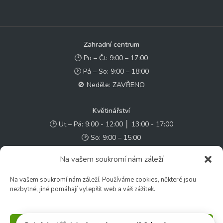
Zahradní centrum
🕑 Po – Čt: 9:00 – 17:00
🕑 Pá – So: 9:00 – 18:00
🚫 Neděle: ZAVŘENO
Květinářství
🕑 Ut – Pá: 9:00 - 12:00 │ 13:00 - 17:00
🕑 So: 9:00 – 15:00
🚫 Ne - Po: ZAVŘENO
Na vašem soukromí nám záleží
Rychlý kontakt:
Na vašem soukromí nám záleží. Používáme cookies, některé jsou
nezbytné, jiné pomáhají vylepšit web a váš zážitek.
✉️ e-shop@zcstrakovo.cz
Sledujte nás: