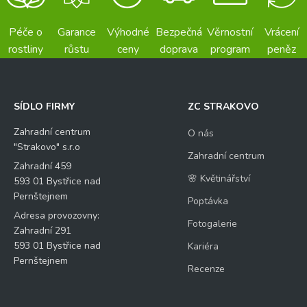
Péče o
Garance
Výhodné
Bezpečná
Věrnostní
Vrácení
rostliny
růstu
ceny
doprava
program
peněz
SÍDLO FIRMY
ZC STRAKOVO
Zahradní centrum
O nás
"Strakovo" s.r.o
Zahradní centrum
Zahradní 459
🌸 Květinářství
593 01 Bystřice nad
Pernštejnem
Poptávka
Adresa provozovny:
Fotogalerie
Zahradní 291
593 01 Bystřice nad
Kariéra
Pernštejnem
Recenze