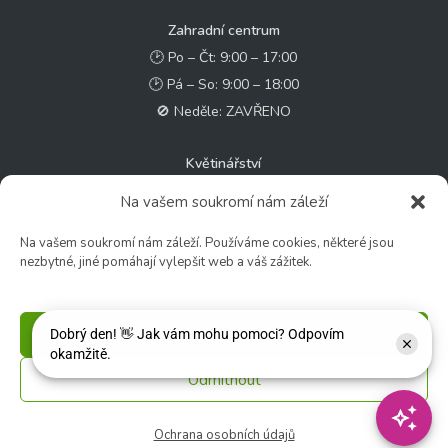
Zahradní centrum
🕑 Po – Čt: 9:00 – 17:00
🕑 Pá – So: 9:00 – 18:00
🚫 Neděle: ZAVŘENO
Květinářství
🕑 Ut – Pá: 9:00 - 12:00 │ 13:00 - 17:00
Na vašem soukromí nám záleží
🕑 So: 9:00 – 15:00
Na vašem soukromí nám záleží. Používáme cookies, některé jsou
🚫 Ne - Po: ZAVŘENO
nezbytné, jiné pomáhají vylepšit web a váš zážitek.
Rychlý kontakt:
✉️ e-shop@zcstrakovo.cz
Příjmout
Odmítnout
Sledujte nás:
Ochrana osobních údajů