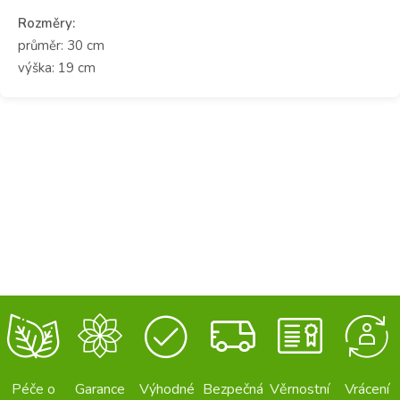
Rozměry:
průměr: 30 cm
výška: 19 cm
Péče o
Garance
Výhodné
Bezpečná
Věrnostní
Vrácení