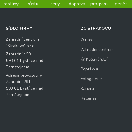
rostliny
růstu
ceny
doprava
program
peněz
SÍDLO FIRMY
ZC STRAKOVO
Zahradní centrum
O nás
"Strakovo" s.r.o
Zahradní centrum
Zahradní 459
🌸 Květinářství
593 01 Bystřice nad
Pernštejnem
Poptávka
Adresa provozovny:
Fotogalerie
Zahradní 291
593 01 Bystřice nad
Kariéra
Pernštejnem
Recenze