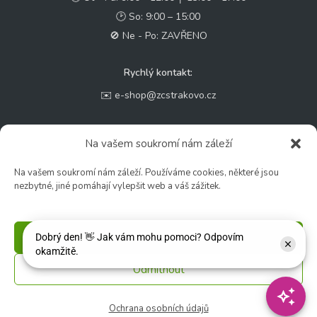
🕑 So: 9:00 – 15:00
🚫 Ne - Po: ZAVŘENO
Rychlý kontakt:
✉️ e-shop@zcstrakovo.cz
Sledujte nás:
Na vašem soukromí nám záleží
Na vašem soukromí nám záleží. Používáme cookies, některé jsou
nezbytné, jiné pomáhají vylepšit web a váš zážitek.
Příjmout
Odmítnout
© 2026 Zahradní centrum "Strakovo" s.r.o. – Všechna práva vyhrazena. |
Vytvořilo
inetio s. r. o.
Ochrana osobních údajů