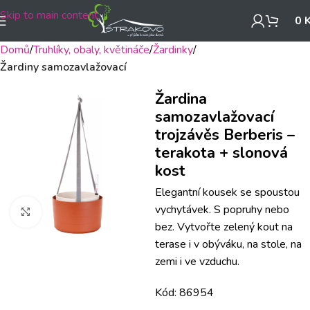
Skip to main content
0
Domů
Truhlíky, obaly, květináče
Žardinky
Žardiny samozavlažovací
Žardina
samozavlažovací
trojzávěs Berberis –
terakota + slonová
kost
Elegantní kousek se spoustou
vychytávek. S popruhy nebo
Klikněte pro zvětšení
bez. Vytvořte zelený kout na
terase i v obýváku, na stole, na
zemi i ve vzduchu.
Kód: 86954