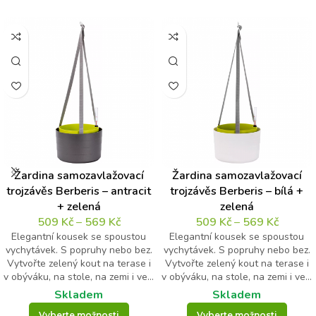
Žardina samozavlažovací
Žardina samozavlažovací
trojzávěs Berberis – antracit
trojzávěs Berberis – bílá +
+ zelená
zelená
509
Kč
–
569
Kč
509
Kč
–
569
Kč
Elegantní kousek se spoustou
Elegantní kousek se spoustou
vychytávek. S popruhy nebo bez.
vychytávek. S popruhy nebo bez.
Vytvořte zelený kout na terase i
Vytvořte zelený kout na terase i
v obýváku, na stole, na zemi i ve...
v obýváku, na stole, na zemi i ve...
Skladem
Skladem
Vyberte možnosti
Vyberte možnosti