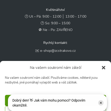
Květinářství
🕑 Ut – Pá: 9:00 - 12:00 │ 13:00 - 17:00
🕑 So: 9:00 – 15:00
🚫 Ne - Po: ZAVŘENO
Rychlý kontakt:
✉️ e-shop@zcstrakovo.cz
Sledujte nás:
Na vašem soukromí nám záleží
Na vašem soukromí nám záleží. Používáme cookies, některé jsou
nezbytné, jiné pomáhají vylepšit web a váš zážitek.
Příjmout