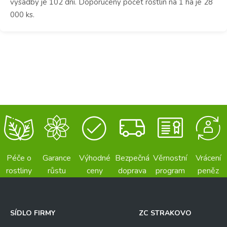
výsadby je 102 dní. Doporučený počet rostlin na 1 ha je 28
000 ks.
Péče o
Garance
Výhodné
Bezpečná
Věrnostní
Vrácení
rostliny
růstu
ceny
doprava
program
peněz
SÍDLO FIRMY
ZC STRAKOVO