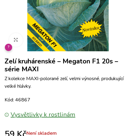
Klikněte pro zvětšení
?
Zelí kruhárenské – Megaton F1 20s –
série MAXI
Z kolekce MAXI-polorané zelí, velmi výnosné, produkující
velké hlávky.
Kód: 46867
Vysvětlivky k rostlinám
59
Kč
Není skladem