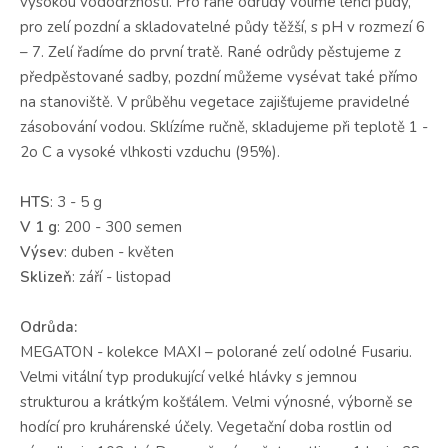
vysokou vododržností. Pro rané odrůdy volíme lehčí půdy,
pro zelí pozdní a skladovatelné půdy těžší, s pH v rozmezí 6
– 7. Zelí řadíme do první tratě. Rané odrůdy pěstujeme z
předpěstované sadby, pozdní můžeme vysévat také přímo
na stanoviště. V průběhu vegetace zajišťujeme pravidelné
zásobování vodou. Sklízíme ručně, skladujeme při teplotě 1 -
2o C a vysoké vlhkosti vzduchu (95%).
HTS
: 3 - 5 g
V 1 g
: 200 - 300 semen
Výsev
: duben - květen
Sklizeň
: září - listopad
Odrůda:
MEGATON - kolekce MAXI – polorané zelí odolné Fusariu.
Velmi vitální typ produkující velké hlávky s jemnou
strukturou a krátkým košťálem. Velmi výnosné, výborně se
hodící pro kruhárenské účely. Vegetační doba rostlin od