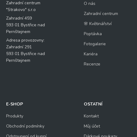
Zahradní centrum
O nás
"Strakovo" s.r.o
Zahradní centrum
Zahradní 459
🌸 Květinářství
593 01 Bystřice nad
Pernštejnem
Poptávka
Adresa provozovny:
Fotogalerie
Zahradní 291
593 01 Bystřice nad
Kariéra
Pernštejnem
Recenze
E-SHOP
OSTATNÍ
Produkty
Kontakt
Obchodní podmínky
Můj účet
Odstoupení od kupní
Dárkové poukazy