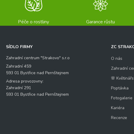
Péče o rostliny
Garance růstu
SÍDLO FIRMY
ZC STRAK
Zahradní centrum "Strakovo" s.r.o
O nás
Zahradní 459
Zahradní ce
593 01 Bystřice nad Pernštejnem
🌸 Květinářs
Adresa provozovny:
Zahradní 291
Poptávka
593 01 Bystřice nad Pernštejnem
Fotogalerie
Kariéra
Recenze