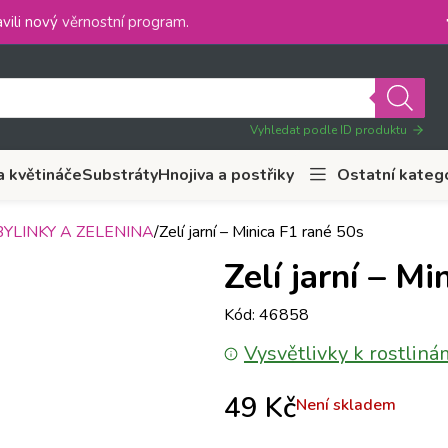
vili nový
věrnostní program
.
Vyhledat podle ID produktu
a květináče
Substráty
Hnojiva a postřiky
Ostatní kateg
YLINKY A ZELENINA
Zelí jarní – Minica F1 rané 50s
Zelí jarní – M
Kód: 46858
Vysvětlivky k rostliná
49
Kč
Není skladem