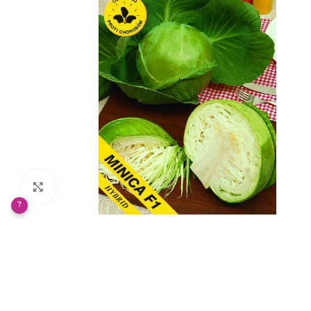
Klikněte pro zvětšení
?