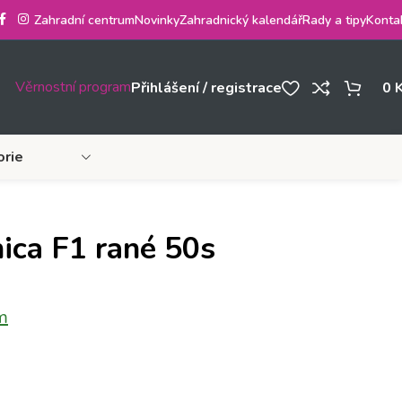
Zahradní centrum
Novinky
Zahradnický kalendář
Rady a tipy
Konta
Věrnostní program
Přihlášení / registrace
0
orie
inica F1 rané 50s
m