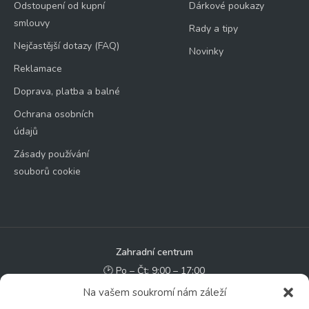
Odstoupení od kupní
Dárkové poukazy
smlouvy
Rady a tipy
Nejčastější dotazy (FAQ)
Novinky
Reklamace
Doprava, platba a balné
Ochrana osobních
údajů
Zásady používání
souborů cookie
Zahradní centrum
🕑 Po – Čt: 9:00 – 17:00
🕑 Pá – So: 9:00 – 18:00
Na vašem soukromí nám záleží
🚫 Neděle: ZAVŘENO