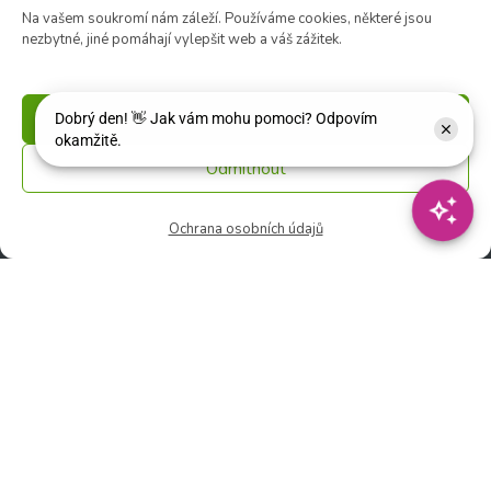
Na vašem soukromí nám záleží. Používáme cookies, některé jsou
nezbytné, jiné pomáhají vylepšit web a váš zážitek.
Květinářství
🕑 Ut – Pá: 9:00 - 12:00 │ 13:00 - 17:00
🕑 So: 9:00 – 15:00
Příjmout
🚫 Ne - Po: ZAVŘENO
Odmítnout
Rychlý kontakt:
Ochrana osobních údajů
✉️ e-shop@zcstrakovo.cz
Sledujte nás: