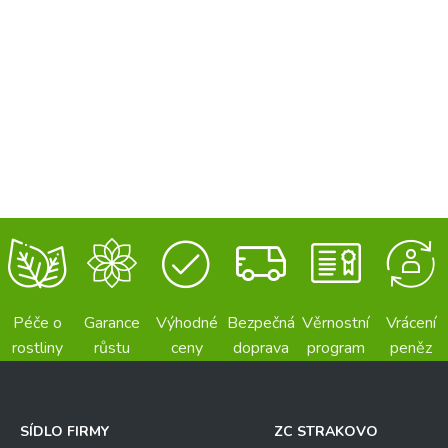
Péče o
Garance
Výhodné
Bezpečná
Věrnostní
Vrácení
rostliny
růstu
ceny
doprava
program
peněz
SÍDLO FIRMY
ZC STRAKOVO