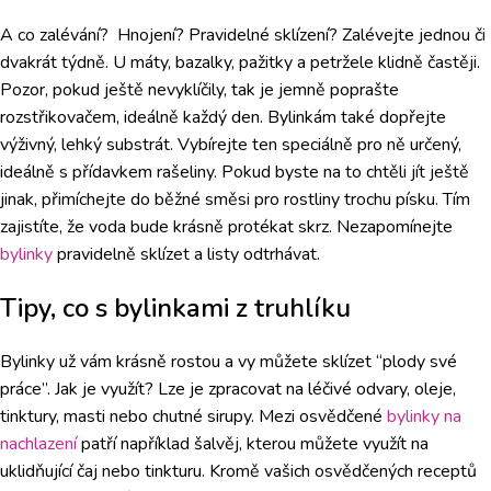
A co zalévání? Hnojení? Pravidelné sklízení? Zalévejte jednou či
dvakrát týdně. U máty, bazalky, pažitky a petržele klidně častěji.
Pozor, pokud ještě nevyklíčily, tak je jemně poprašte
rozstřikovačem, ideálně každý den. Bylinkám také dopřejte
výživný, lehký substrát. Vybírejte ten speciálně pro ně určený,
ideálně s přídavkem rašeliny. Pokud byste na to chtěli jít ještě
jinak, přimíchejte do běžné směsi pro rostliny trochu písku. Tím
zajistíte, že voda bude krásně protékat skrz. Nezapomínejte
bylinky
pravidelně sklízet a listy odtrhávat.
Tipy, co s bylinkami z truhlíku
Bylinky už vám krásně rostou a vy můžete sklízet “plody své
práce”. Jak je využít? Lze je zpracovat na léčivé odvary, oleje,
tinktury, masti nebo chutné sirupy. Mezi osvědčené
bylinky na
nachlazení
patří například šalvěj, kterou můžete využít na
uklidňující čaj nebo tinkturu. Kromě vašich osvědčených receptů