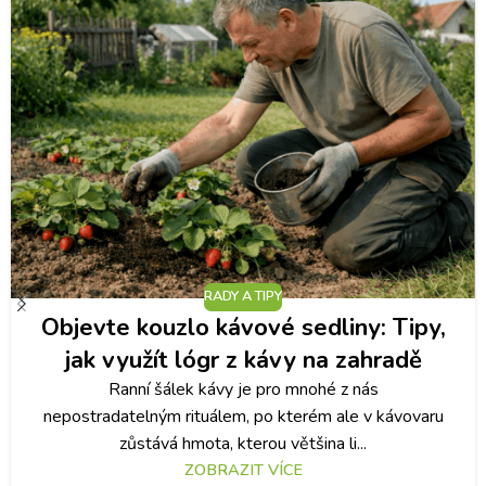
RADY A TIPY
Objevte kouzlo kávové sedliny: Tipy,
jak využít lógr z kávy na zahradě
Ranní šálek kávy je pro mnohé z nás
nepostradatelným rituálem, po kterém ale v kávovaru
zůstává hmota, kterou většina li...
ZOBRAZIT VÍCE