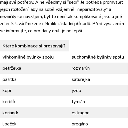
mají své potřeby. A ne všechny si “sedí”. Je potřeba promyslet
jejich rozložení, aby na sobě vzájemně “neparazitovaly” a
nezničily se navzájem, byť to není tak komplikované jako u jiné
zeleně. Uvádíme zde několik základní příkladů. Před vysazením
se informujte, co pro daný druh je nejlepší.
Které kombinace si prospívají?
vlhkomilné bylinky spolu
suchomilné bylinky spolu
petrželka
rozmarýn
pažitka
saturejka
kopr
yzop
kerblík
tymián
koriandr
estragon
libeček
oregáno