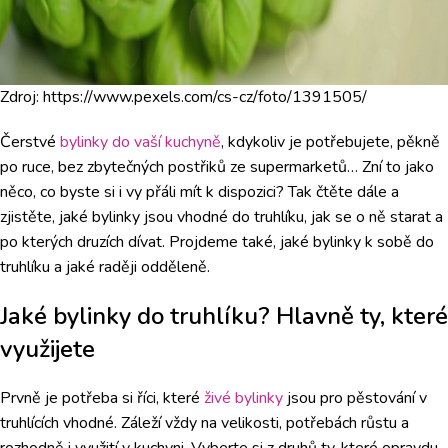
Zdroj: https://www.pexels.com/cs-cz/foto/1391505/
Čerstvé
bylinky do vaší kuchyně
, kdykoliv je potřebujete, pěkně
po ruce, bez zbytečných postřiků ze supermarketů… Zní to jako
něco, co byste si i vy přáli mít k dispozici? Tak čtěte dále a
zjistěte, jaké bylinky jsou vhodné do truhlíku, jak se o ně starat a
po kterých druzích dívat. Projdeme také, jaké bylinky k sobě do
truhlíku a jaké raději odděleně.
Jaké bylinky do truhlíku? Hlavně ty, které
využijete
Prvně je potřeba si říci, které
živé bylinky
jsou pro pěstování v
truhlících vhodné. Záleží vždy na velikosti, potřebách růstu a