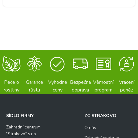
Péče o
Garance
Výhodné
Bezpečná
Věrnostní
Vrácení
rostliny
růstu
ceny
doprava
program
peněz
SÍDLO FIRMY
ZC STRAKOVO
Zahradní centrum
O nás
"Strakovo" s.r.o
Zahradní centrum