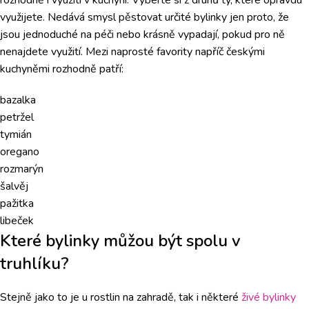
rozhodně i využití v kuchyni. Vyberte si z druhů ty, které opravdu
využijete. Nedává smysl pěstovat určité bylinky jen proto, že
jsou jednoduché na péči nebo krásně vypadají, pokud pro ně
nenajdete využití. Mezi naprosté favority napříč českými
kuchyněmi rozhodně patří:
bazalka
petržel
tymián
oregano
rozmarýn
šalvěj
pažitka
libeček
Které bylinky můžou být spolu v
truhlíku?
Stejně jako to je u rostlin na zahradě, tak i některé
živé bylinky