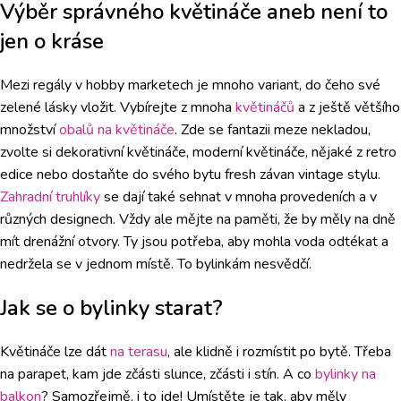
Výběr správného květináče aneb není to
jen o kráse
Mezi regály v hobby marketech je mnoho variant, do čeho své
zelené lásky vložit. Vybírejte z mnoha
květináčů
a z ještě většího
množství
obalů na květináče
. Zde se fantazii meze nekladou,
zvolte si dekorativní květináče, moderní květináče, nějaké z retro
edice nebo dostaňte do svého bytu fresh závan vintage stylu.
Zahradní truhlíky
se dají také sehnat v mnoha provedeních a v
různých designech. Vždy ale mějte na paměti, že by měly na dně
mít drenážní otvory. Ty jsou potřeba, aby mohla voda odtékat a
nedržela se v jednom místě. To bylinkám nesvědčí.
Jak se o bylinky starat?
Květináče lze dát
na terasu
, ale klidně i rozmístit po bytě. Třeba
na parapet, kam jde zčásti slunce, zčásti i stín. A co
bylinky na
balkon
? Samozřejmě, i to jde! Umístěte je tak, aby měly