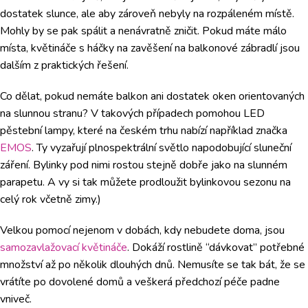
dostatek slunce, ale aby zároveň nebyly na rozpáleném místě.
Mohly by se pak spálit a nenávratně zničit. Pokud máte málo
místa, květináče s háčky na zavěšení na balkonové zábradlí jsou
dalším z praktických řešení.
Co dělat, pokud nemáte balkon ani dostatek oken orientovaných
na slunnou stranu? V takových případech pomohou LED
pěstební lampy, které na českém trhu nabízí například značka
EMOS
. Ty vyzařují plnospektrální světlo napodobující sluneční
záření. Bylinky pod nimi rostou stejně dobře jako na slunném
parapetu. A vy si tak můžete prodloužit bylinkovou sezonu na
celý rok včetně zimy.)
Velkou pomocí nejenom v dobách, kdy nebudete doma, jsou
samozavlažovací květináče
. Dokáží rostlině “dávkovat” potřebné
množství až po několik dlouhých dnů. Nemusíte se tak bát, že se
vrátíte po dovolené domů a veškerá předchozí péče padne
vniveč.