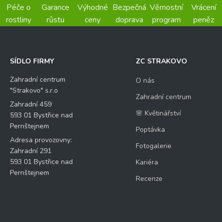
Péče o
Garance
Výhodné
Bezpečná
Věrnostní
Vrácení
rostliny
růstu
ceny
doprava
program
peněz
SÍDLO FIRMY
ZC STRAKOVO
Zahradní centrum
O nás
"Strakovo" s.r.o
Zahradní centrum
Zahradní 459
🌸 Květinářství
593 01 Bystřice nad
Pernštejnem
Poptávka
Adresa provozovny:
Fotogalerie
Zahradní 291
593 01 Bystřice nad
Kariéra
Pernštejnem
Recenze