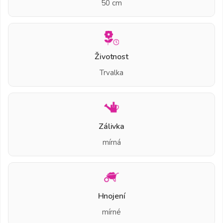
50 cm
Životnost
Trvalka
Zálivka
mírná
Hnojení
mírné