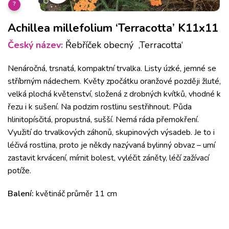
?
Achillea millefolium ‘Terracotta’ K11x11
Český název:
Řebříček obecný ‚Terracotta‘
Nenáročná, trsnatá, kompaktní trvalka. Listy úzké, jemné se
stříbrným nádechem. Květy zpočátku oranžové později žluté,
velká plochá květenství, složená z drobných kvítků, vhodné k
řezu i k sušení. Na podzim rostlinu sestřihnout. Půda
hlinitopísčitá, propustná, sušší. Nemá ráda přemokření.
Využití do trvalkových záhonů, skupinových výsadeb. Je to i
léčivá rostlina, proto je někdy nazývaná bylinný obvaz – umí
zastavit krvácení, mírnit bolest, vyléčit záněty, léčí zažívací
potíže.
Balení:
květináč průměr 11 cm