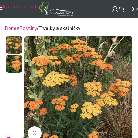
Skip to main content
0
Domů
Rostliny
Trvalky a skalničky
Klikněte pro zvětšení