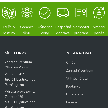
Péče o
Garance
Výhodné
Bezpečná
Věrnostní
Vrácení
rostliny
růstu
ceny
doprava
program
peněz
SÍDLO FIRMY
ZC STRAKOVO
Zahradní centrum
O nás
"Strakovo" s.r.o
Zahradní centrum
Zahradní 459
🌸 Květinářství
593 01 Bystřice nad
Pernštejnem
Poptávka
Adresa provozovny:
Fotogalerie
Zahradní 291
593 01 Bystřice nad
Kariéra
Pernštejnem