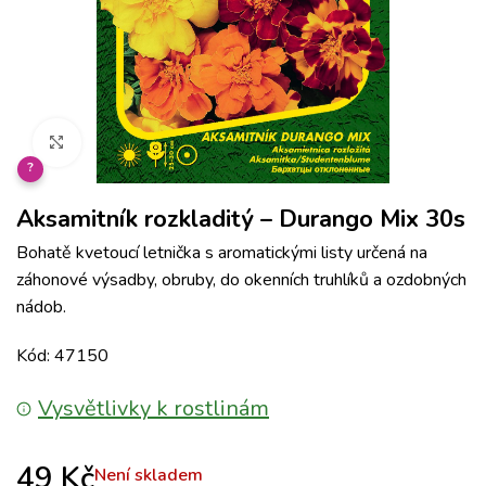
Klikněte pro zvětšení
?
Aksamitník rozkladitý – Durango Mix 30s
Bohatě kvetoucí letnička s aromatickými listy určená na
záhonové výsadby, obruby, do okenních truhlíků a ozdobných
nádob.
Kód: 47150
Vysvětlivky k rostlinám
49
Kč
Není skladem