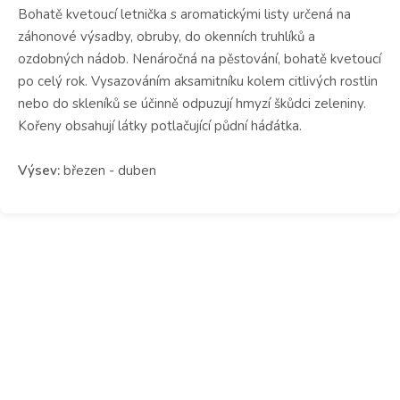
Bohatě kvetoucí letnička s aromatickými listy určená na
záhonové výsadby, obruby, do okenních truhlíků a
ozdobných nádob. Nenáročná na pěstování, bohatě kvetoucí
po celý rok. Vysazováním aksamitníku kolem citlivých rostlin
nebo do skleníků se účinně odpuzují hmyzí škůdci zeleniny.
Kořeny obsahují látky potlačující půdní háďátka.
Výsev:
březen - duben