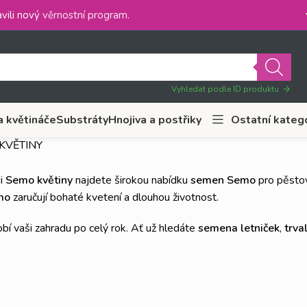
vili nový
věrnostní program
.
Vyhledat podle ID produktu
a květináče
Substráty
Hnojiva a postřiky
Ostatní kateg
KVĚTINY
ii
Semo květiny
najdete širokou nabídku
semen Semo
pro pěstov
mo
zaručují bohaté kvetení a dlouhou životnost.
bí vaši zahradu po celý rok. Ať už hledáte
semena letniček
,
trva