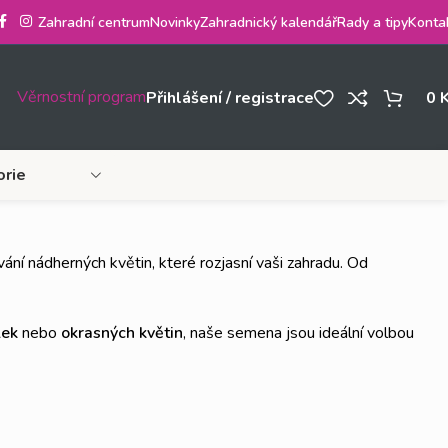
Zahradní centrum
Novinky
Zahradnický kalendář
Rady a tipy
Konta
Věrnostní program
Přihlášení / registrace
0
orie
ání nádherných květin, které rozjasní vaši zahradu. Od
lek
nebo
okrasných květin
, naše semena jsou ideální volbou