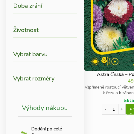
Doba zrání
Životnost
Vybrat barvu
Astra čínská – 
Vybrat rozměry
4
Vzpřímeně rostoucí větven
k řezu a k záho
Skl
Výhody nákupu
Př
Dodání po celé