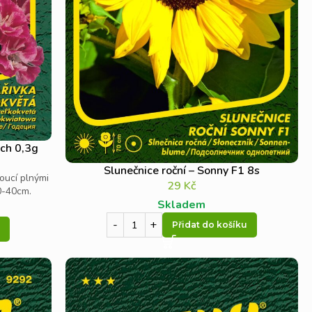
rch 0,3g
Slunečnice roční – Sonny F1 8s
oucí plnými
29
Kč
0-40cm.
Skladem
Přidat do košíku
u