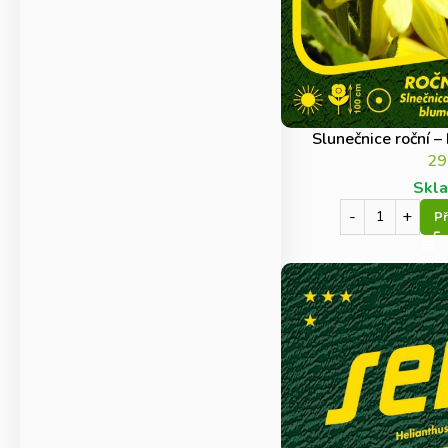
Slunečnice roční –
2
Skl
Př