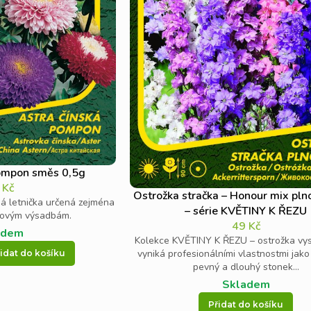
Pompon směs 0,5g
9
Kč
Ostrožka stračka – Honour mix pln
á letnička určená zejména
– série KVĚTINY K ŘEZU
novým výsadbám.
49
Kč
adem
Kolekce KVĚTINY K ŘEZU – ostrožka vy
vyniká profesionálními vlastnostmi jako 
idat do košíku
pevný a dlouhý stonek...
Skladem
Přidat do košíku