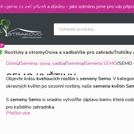
Skip to main content
ěkujeme za vaši přízeň a důvěru – jako odměnu jsme pro vás připra
OP
Rostliny a stromy
Osiva a sadba
Vše pro zahradu
Truhlíky 
Domů
Semena, osiva, sadba
Semena
Semena SEMO
SEMO 
SEMO KVĚTINY
Objevte krásu
kvetoucích rostlin
s
semeny Semo
. V kategor
okrasných květin po sezonní rostliny, naše
semena květin Se
S
semeny Semo
si snadno vytvoříte záplavu barev, která ozdo
pro každého zahradníka.
Přečíst více