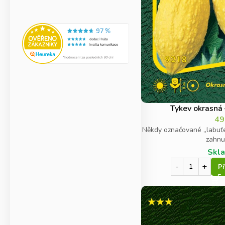
Tykev okrasná 
4
Někdy označované „labuťe
zahnut
Skl
Př