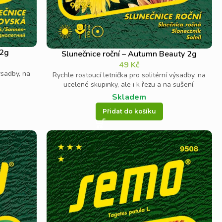
 2g
Slunečnice roční – Autumn Beauty 2g
49
Kč
ýsadby, na
Rychle rostoucí letnička pro solitérní výsadby, na
.
ucelené skupinky, ale i k řezu a na sušení.
Skladem
Přidat do košíku