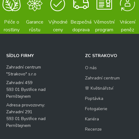
Péče o
Garance
Výhodné
Bezpečná
Věrnostní
Vrácení
rostliny
růstu
ceny
doprava
program
peněz
SÍDLO FIRMY
ZC STRAKOVO
Zahradní centrum
O nás
"Strakovo" s.r.o
Zahradní centrum
Zahradní 459
🌸 Květinářství
593 01 Bystřice nad
Pernštejnem
Poptávka
Adresa provozovny:
Fotogalerie
Zahradní 291
593 01 Bystřice nad
Kariéra
Pernštejnem
Recenze