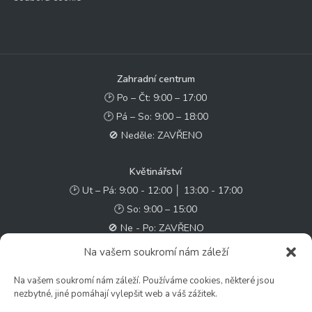
Zahradní centrum
🕑 Po – Čt: 9:00 – 17:00
🕑 Pá – So: 9:00 – 18:00
🚫 Neděle: ZAVŘENO
Květinářství
🕑 Ut – Pá: 9:00 - 12:00 │ 13:00 - 17:00
🕑 So: 9:00 – 15:00
🚫 Ne - Po: ZAVŘENO
Na vašem soukromí nám záleží
Rychlý kontakt:
Na vašem soukromí nám záleží. Používáme cookies, některé jsou
✉️ e-shop@zcstrakovo.cz
nezbytné, jiné pomáhají vylepšit web a váš zážitek.