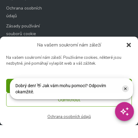
Ochrana osobních
údajů
Zásady používání
souborů cookie
Na vašem soukromí nám záleží
Na vašem soukromí nám záleží. Používáme cookies, některé jsou
nezbytné, jiné pomáhají vylepšit web a váš zážitek.
Zahradní centrum
🕑 Po – Čt: 9:00 – 17:00
Příjmout
🕑 Pá – So: 9:00 – 18:00
🚫 Neděle: ZAVŘENO
Odmítnout
Květinářství
Ochrana osobních údajů
🕑 Ut – Pá: 9:00 - 12:00 │ 13:00 - 17:00
🕑 So: 9:00 – 15:00
🚫 Ne - Po: ZAVŘENO