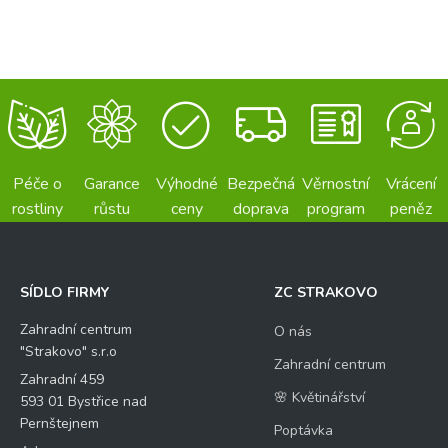
Péče o
Garance
Výhodné
Bezpečná
Věrnostní
Vrácení
rostliny
růstu
ceny
doprava
program
peněz
SÍDLO FIRMY
ZC STRAKOVO
Zahradní centrum
O nás
"Strakovo" s.r.o
Zahradní centrum
Zahradní 459
🌸 Květinářství
593 01 Bystřice nad
Pernštejnem
Poptávka