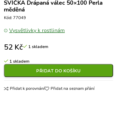
SVÍČKA Drápaná válec 50×100 Perla
měděná
Kód: 77049
Vysvětlivky k rostlinám
52
Kč
1 skladem
1 skladem
PŘIDAT DO KOŠÍKU
Přidat k porovnání
Přidat na seznam přání