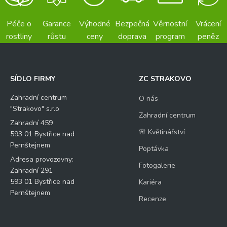
Péče o
Garance
Výhodné
Bezpečná
Věrnostní
Vrácení
rostliny
růstu
ceny
doprava
program
peněz
SÍDLO FIRMY
ZC STRAKOVO
Zahradní centrum
O nás
"Strakovo" s.r.o
Zahradní centrum
Zahradní 459
🌸 Květinářství
593 01 Bystřice nad
Pernštejnem
Poptávka
Adresa provozovny:
Fotogalerie
Zahradní 291
593 01 Bystřice nad
Kariéra
Pernštejnem
Recenze