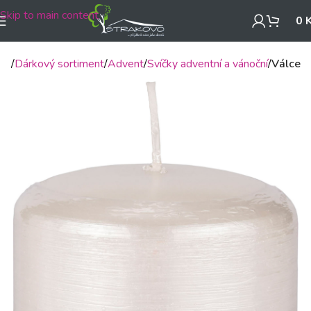
Skip to main content
0
mů
Dárkový sortiment
Advent
Svíčky adventní a vánoční
Válce