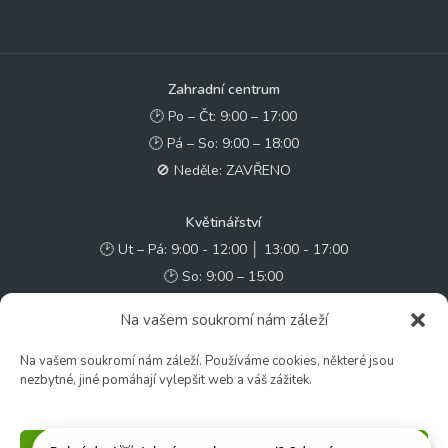
Zahradní centrum
🕑 Po – Čt: 9:00 – 17:00
🕑 Pá – So: 9:00 – 18:00
🚫 Neděle: ZAVŘENO
Květinářství
🕑 Ut – Pá: 9:00 - 12:00 │ 13:00 - 17:00
🕑 So: 9:00 – 15:00
🚫 Ne - Po: ZAVŘENO
Na vašem soukromí nám záleží
Rychlý kontakt:
Na vašem soukromí nám záleží. Používáme cookies, některé jsou
nezbytné, jiné pomáhají vylepšit web a váš zážitek.
✉️ e-shop@zcstrakovo.cz
Sledujte nás: