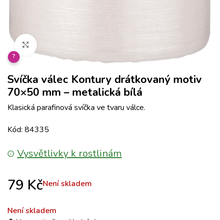
Klikněte pro zvětšení
?
Svíčka válec Kontury drátkovaný motiv
70×50 mm – metalická bílá
Klasická parafinová svíčka ve tvaru válce.
Kód: 84335
Vysvětlivky k rostlinám
79
Kč
Není skladem
Není skladem