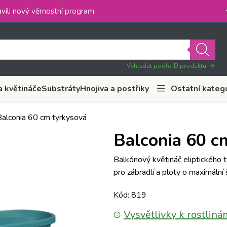
vili nový
věrnostní program
.
Vyhledat podle ID produktu
a květináče
Substráty
Hnojiva a postřiky
Ostatní kateg
Balconia 60 cm tyrkysová
Balconia 60 c
Balkónový květináč eliptického 
pro zábradlí a ploty o maximální 
Kód: 819
Vysvětlivky k rostliná