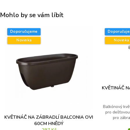
Jméno
*
Mohlo by se vám líbít
Křestní jméno
Příj
Doporučujeme
Doporučuj
E-mail
*
K
Novinka
Novinka
o
n
t
r
o
Váš dotaz
*
l
n
í
d
KVĚTINÁČ N
o
t
a
Balkónový květ
z
pro dešťovou
*
KVĚTINÁČ NA ZÁBRADLÍ BALCONIA OVI
pro zábrad
Kontrolní otázka
*
60CM HNĚDÝ