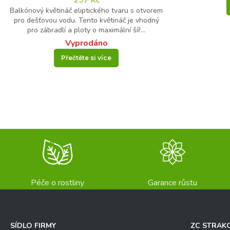
297
Kč
Balkónový květináč eliptického tvaru s otvorem
15
pro dešťovou vodu. Tento květináč je vhodný
*
pro zábradlí a ploty o maximální šíř...
13
Vyprodáno
=
Přečtěte si více
Odeslat
Péče o rostliny
Garance růstu
SÍDLO FIRMY
ZC STRAK