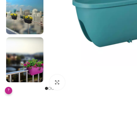
Klikněte pro zvětšení
?