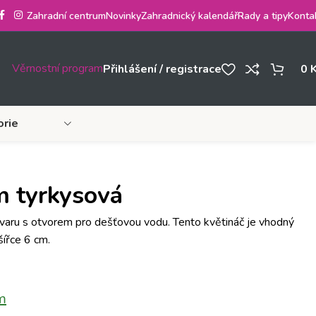
Zahradní centrum
Novinky
Zahradnický kalendář
Rady a tipy
Konta
Věrnostní program
Přihlášení / registrace
0
orie
m tyrkysová
tvaru s otvorem pro dešťovou vodu. Tento květináč je vhodný
šířce 6 cm.
m