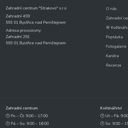
Zahradní centrum "Strakovo" s.r.o
O nás
Zahradní 459
Zahradní ce
593 01 Bystřice nad Pernštejnem
🌸 Květinářs
Adresa provozovny:
Zahradní 291
Poptávka
593 01 Bystřice nad Pernštejnem
Fotogalerie
Kariéra
Recenze
Zahradní centrum
Květinářství
🕑 Po – Čt: 9:00 – 17:00
🕑 Ut – Pá: 9:0
🕑 Pá – So: 9:00 – 18:00
🕑 So: 9:00 – 1