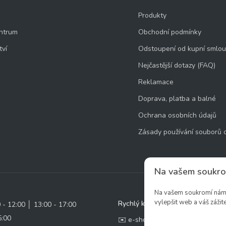
Produkty
ntrum
Obchodní podmínky
tví
Odstoupení od kupní smlo
Nejčastější dotazy (FAQ)
Reklamace
Doprava, platba a balné
Ochrana osobních údajů
Zásady používání souborů 
Na vašem soukro
Na vašem soukromí nám z
vylepšit web a váš zážite
Rychlý kontakt:
0 - 12:00 │ 13:00 - 17:00
5:00
✉️ e-shop@zcstrakovo.cz