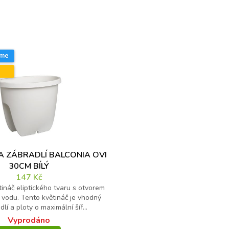
mení
eme
A ZÁBRADLÍ BALCONIA OVI
30CM BÍLÝ
147
Kč
ináč eliptického tvaru s otvorem
 vodu. Tento květináč je vhodný
lí a ploty o maximální šíř...
Vyprodáno