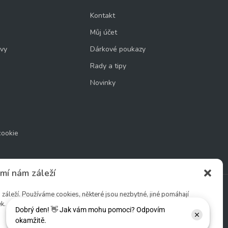
Kontakt
Můj účet
uvy
Dárkové poukazy
Rady a tipy
Novinky
cookie
mí nám záleží
áleží. Používáme cookies, některé jsou nezbytné, jiné pomáhají
k.
Sledujte nás: