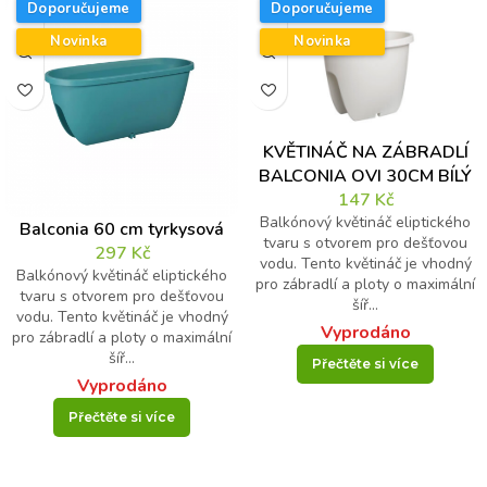
Doporučujeme
Doporučujeme
Novinka
Novinka
Křestní jméno
Příjmení
E-mail
*
KVĚTINÁČ NA ZÁBRADLÍ
BALCONIA OVI 30CM BÍLÝ
147
Kč
Váš dotaz
*
K
Balkónový květináč eliptického
Balconia 60 cm tyrkysová
o
tvaru s otvorem pro dešťovou
297
Kč
n
vodu. Tento květináč je vhodný
Balkónový květináč eliptického
t
pro zábradlí a ploty o maximální
tvaru s otvorem pro dešťovou
r
šíř...
vodu. Tento květináč je vhodný
o
Vyprodáno
pro zábradlí a ploty o maximální
l
šíř...
n
Přečtěte si více
í
Vyprodáno
*
Kontrolní otázka
*
Přečtěte si více
*
14