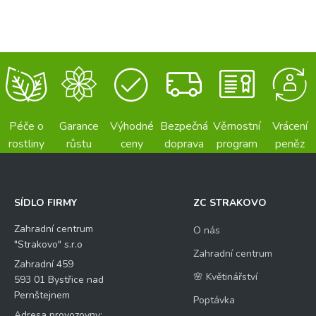
*
8
=
Péče o
Garance
Výhodné
Bezpečná
Věrnostní
Vrácení
rostliny
růstu
ceny
doprava
program
peněz
Odeslat
SÍDLO FIRMY
ZC STRAKOVO
Zahradní centrum
O nás
"Strakovo" s.r.o
Zahradní centrum
Zahradní 459
🌸 Květinářství
593 01 Bystřice nad
Pernštejnem
Poptávka
Adresa provozovny: