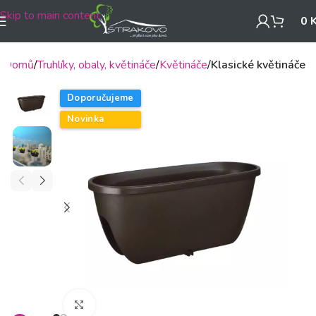
Skip to main content
0
Domů
Truhlíky, obaly, květináče
Květináče
Klasické květináče
Doporučujeme
Novinka
Klikněte pro zvětšení