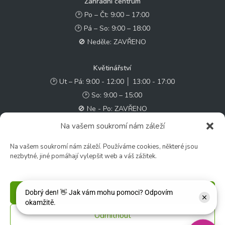
Zahradní centrum
🕑 Po – Čt: 9:00 – 17:00
🕑 Pá – So: 9:00 – 18:00
🚫 Neděle: ZAVŘENO
Květinářství
🕑 Ut – Pá: 9:00 - 12:00 │ 13:00 - 17:00
🕑 So: 9:00 – 15:00
🚫 Ne - Po: ZAVŘENO
Na vašem soukromí nám záleží
Rychlý kontakt:
Na vašem soukromí nám záleží. Používáme cookies, některé jsou
✉️ e-shop@zcstrakovo.cz
nezbytné, jiné pomáhají vylepšit web a váš zážitek.
Sledujte nás:
Příjmout
Odmítnout