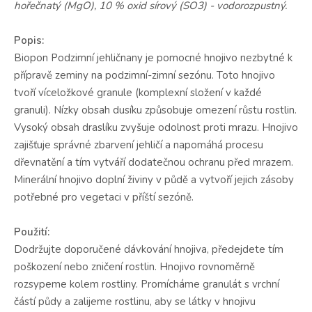
hořečnatý (MgO), 10 % oxid sírový (SO3) - vodorozpustný.
Popis:
Biopon Podzimní jehličnany je pomocné hnojivo nezbytné k
přípravě zeminy na podzimní-zimní sezónu. Toto hnojivo
tvoří víceložkové granule (komplexní složení v každé
granuli). Nízky obsah dusíku způsobuje omezení růstu rostlin.
Vysoký obsah draslíku zvyšuje odolnost proti mrazu. Hnojivo
zajišťuje správné zbarvení jehličí a napomáhá procesu
dřevnatění a tím vytváří dodatečnou ochranu před mrazem.
Minerální hnojivo doplní živiny v půdě a vytvoří jejich zásoby
potřebné pro vegetaci v příští sezóně.
Použití:
Dodržujte doporučené dávkování hnojiva, předejdete tím
poškození nebo zničení rostlin. Hnojivo rovnoměrně
rozsypeme kolem rostliny. Promícháme granulát s vrchní
částí půdy a zalijeme rostlinu, aby se látky v hnojivu