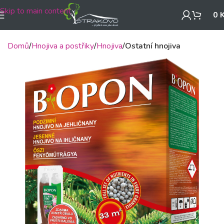
Skip to main content
0
Domů
Hnojiva a postřiky
Hnojiva
Ostatní hnojiva