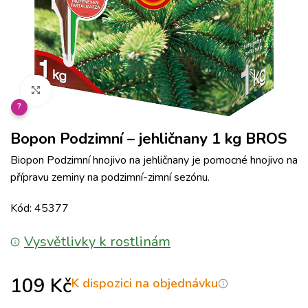
Klikněte pro zvětšení
?
Bopon Podzimní – jehličnany 1 kg BROS
Biopon Podzimní hnojivo na jehličnany je pomocné hnojivo na
přípravu zeminy na podzimní-zimní sezónu.
Kód: 45377
Vysvětlivky k rostlinám
109
Kč
K dispozici na objednávku