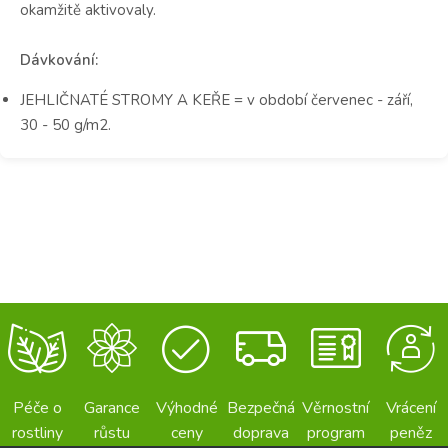
okamžitě aktivovaly.
Dávkování:
JEHLIČNATÉ STROMY A KEŘE = v období červenec - září,
30 - 50 g/m2.
Péče o
Garance
Výhodné
Bezpečná
Věrnostní
Vrácení
rostliny
růstu
ceny
doprava
program
peněz