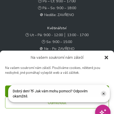
🕑 Po – Čt: 9:00 – 17:00
🕑 Pá – So: 9:00 – 18:00
🚫 Neděle: ZAVŘENO
Květinářství
🕑 Ut – Pá: 9:00 - 12:00 │ 13:00 - 17:00
🕑 So: 9:00 – 15:00
🚫 Ne - Po: ZAVŘENO
Na vašem soukromí nám záleží
Rychlý kontakt:
Na vašem soukromí nám záleží. Používáme cookies, některé jsou
✉️ e-shop@zcstrakovo.cz
nezbytné, jiné pomáhají vylepšit web a váš zážitek.
Sledujte nás:
Příjmout
Odmítnout
© 2026 Zahradní centrum "Strakovo" s.r.o. – Všechna práva vyhrazena. |