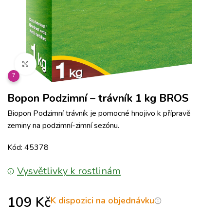
Klikněte pro zvětšení
?
Bopon Podzimní – trávník 1 kg BROS
Biopon Podzimní trávník je pomocné hnojivo k přípravě
zeminy na podzimní-zimní sezónu.
Kód: 45378
Vysvětlivky k rostlinám
109
Kč
K dispozici na objednávku