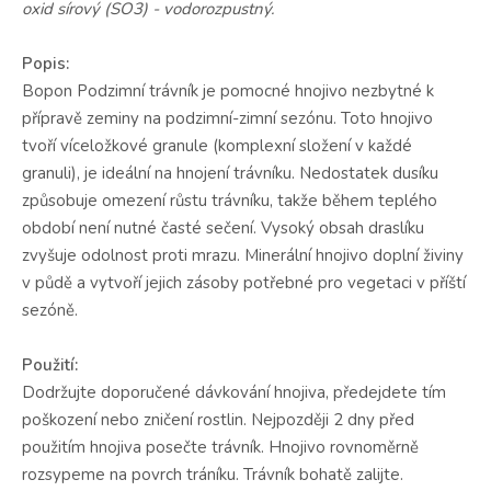
oxid sírový (SO3) - vodorozpustný.
Popis:
Bopon Podzimní trávník je pomocné hnojivo nezbytné k
přípravě zeminy na podzimní-zimní sezónu. Toto hnojivo
tvoří víceložkové granule (komplexní složení v každé
granuli), je ideální na hnojení trávníku. Nedostatek dusíku
způsobuje omezení růstu trávníku, takže během teplého
období není nutné časté sečení. Vysoký obsah draslíku
zvyšuje odolnost proti mrazu. Minerální hnojivo doplní živiny
v půdě a vytvoří jejich zásoby potřebné pro vegetaci v příští
sezóně.
Použití:
Dodržujte doporučené dávkování hnojiva, předejdete tím
poškození nebo zničení rostlin. Nejpozději 2 dny před
použitím hnojiva posečte trávník. Hnojivo rovnoměrně
rozsypeme na povrch tráníku. Trávník bohatě zalijte.