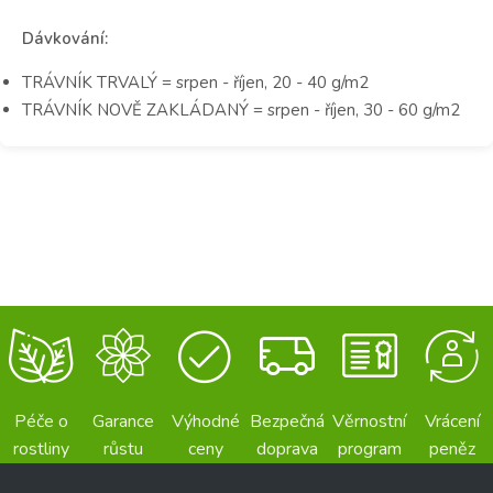
Dávkování:
TRÁVNÍK TRVALÝ = srpen - říjen, 20 - 40 g/m2
TRÁVNÍK NOVĚ ZAKLÁDANÝ = srpen - říjen, 30 - 60 g/m2
Péče o
Garance
Výhodné
Bezpečná
Věrnostní
Vrácení
rostliny
růstu
ceny
doprava
program
peněz