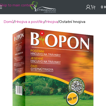
Skip to main content
0
Domů
Hnojiva a postřiky
Hnojiva
Ostatní hnojiva