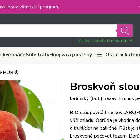
vili nový
věrnostní program
.
Vyhledat podle ID produktu
a květináče
Substráty
Hnojiva a postřiky
Ostatní kateg
MASPUR’®
Broskvoň sl
Latinský (bot.) název:
Prunus p
BIO
sloupovitá
broskev
‚AROM
vůči chladu.
Odrůda je vhodná do 
a truhlících na balkóně.
Růst je st
broskvoně pečovat řezem.
Dorů