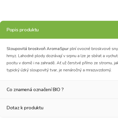
Popis produktu
Sloupovitá broskvoň AromaSpur
plní ovocné broskvové sny 
hmyz.
Lahodné plody dozrávají v srpnu a lze je sbírat a vychu
pocitu v domě i na zahradě.
Ať už čerstvé přímo ze stromu, j
typický úzký sloupovitý tvar, je nenáročný a mrazuvzdorný.
Co znamená označení BIO ?
Dotaz k produktu
Co znamená označení BIO ?