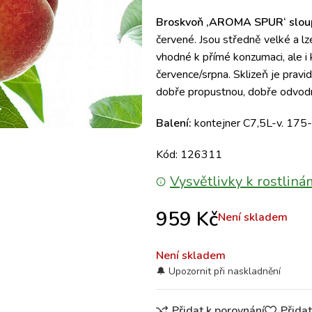
Broskvoň ‚AROMA SPUR‘ sloup
červené.
Jsou středně velké a lz
vhodné k přímé konzumaci, ale i 
července/srpna.
Sklizeň je pravid
dobře propustnou, dobře odvod
Balení:
kontejner C7,5L-v. 175-2
Kód: 126311
Vysvětlivky k rostliná
959
Kč
Není skladem
Není skladem
Přidat k porovnání
Přida