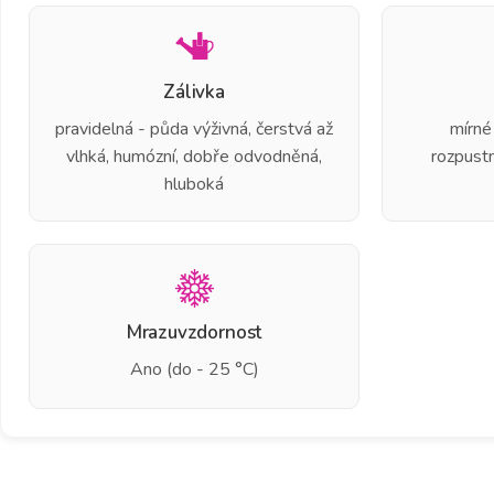
Zálivka
pravidelná - půda výživná, čerstvá až
mírné
vlhká, humózní, dobře odvodněná,
rozpust
hluboká
Mrazuvzdornost
Ano (do - 25 °C)