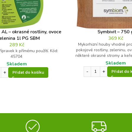
 AL – okrasné rostliny, ovoce
Symbivit – 750 
zelenina 1l PG SBM
369
Kč
289
Kč
Mykorhizní houby vhodné pro
pokojové rostliny, zeleninu, o
přípravek k přímému použítí. Kód:
některé okrasné stromy a keř
45704
Skladem
Skladem
Přidat do 
Přidat do košíku