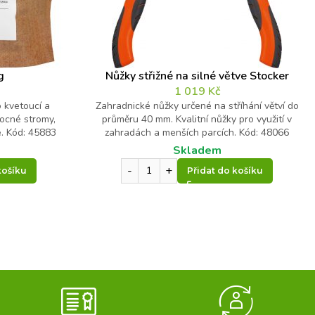
g
Nůžky střižné na silné větve Stocker
1 019
Kč
 kvetoucí a
Zahradnické nůžky určené na stříhání větví do
vocné stromy,
průměru 40 mm. Kvalitní nůžky pro využití v
e. Kód: 45883
zahradách a menších parcích. Kód: 48066
Skladem
košíku
Přidat do košíku