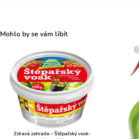
BIO
Jméno
*
BIO kvalitě
Mohlo by se vám líbít
Křestní jméno
Příj
E-mail
*
Jak jsou pěstovány ovocné stromy v BIO kvalitě ?
Žádné použití chemických postřiků
Váš dotaz
*
aplikace organických ( přírodních ) látek pro pěstování ovocn
použití vlastního kompostu a štěpky pro výrobu přírodního su
při pěstování nejsou použita žádná minerální hnojiva
ekologické vytápění el. energií – fotovoltaika
na likvidaci plevele v kontejnerech je použita pouze horká pár
Zdravá zahrada – Štěpařský vosk-