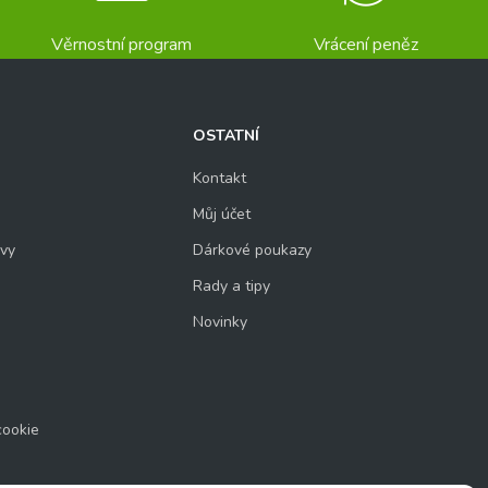
Věrnostní program
Vrácení peněz
OSTATNÍ
Kontakt
Můj účet
uvy
Dárkové poukazy
Rady a tipy
Novinky
cookie