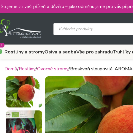
Skip to main content
ěkujeme za vaši přízeň a důvěru – jako odměnu jsme pro vás připra
OP
Rostliny a stromy
Osiva a sadba
Vše pro zahradu
Truhlíky 
Domů
Rostliny
Ovocné stromy
Broskvoň sloupovitá ‚ARO