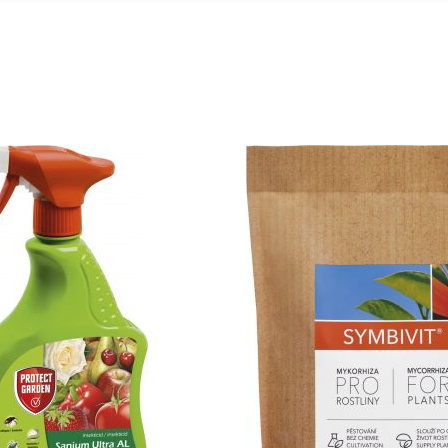
mení
ých stromů
bstrátu
a