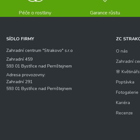
Péče o rostliny
Garance růstu
SÍDLO FIRMY
ZC STRAK
Zahradní centrum "Strakovo" s.r.o
O nás
Zahradní 459
Zahradní ce
593 01 Bystřice nad Pernštejnem
🌸 Květinářs
Adresa provozovny:
Zahradní 291
Poptávka
593 01 Bystřice nad Pernštejnem
Fotogalerie
Kariéra
Recenze