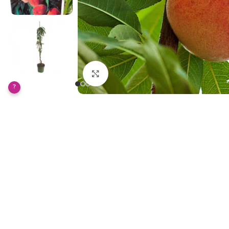
Klikněte pro zvětšení
?