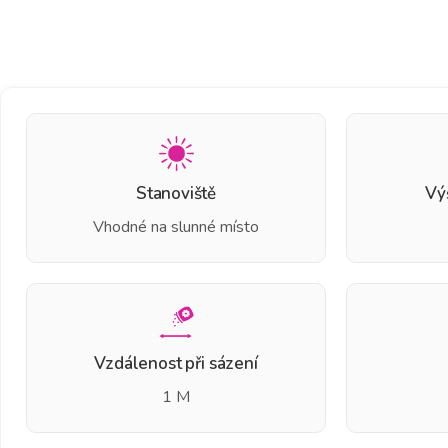
Stanoviště
Vý
Vhodné na slunné místo
Vzdálenost při sázení
1 M