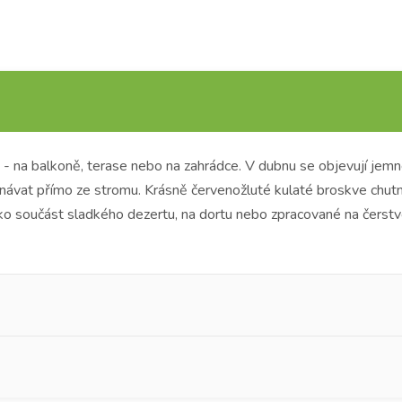
- na balkoně, terase nebo na zahrádce.
V dubnu se objevují jemné
tnávat přímo ze stromu.
Krásně červenožluté kulaté broskve chutna
ako součást sladkého dezertu, na dortu nebo zpracované na čerst