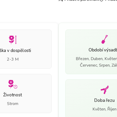
Období výsad
ška v dospělosti
Březen, Duben, Květen
2-3 M
Červenec, Srpen, Září
Životnost
Doba řezu
Strom
Květen, Říjen