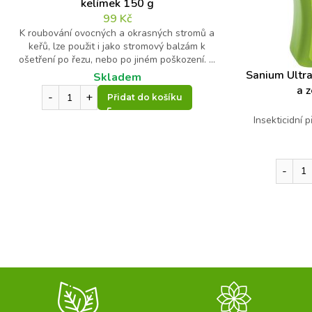
kelímek 150 g
Kontrolní otázka
*
99
Kč
E
-
K roubování ovocných a okrasných stromů a
m
keřů, lze použit i jako stromový balzám k
2
a
ošetření po řezu, nebo po jiném poškození. ...
i
Sanium Ultra
+
Skladem
l
a 
14
Přidat do košíku
K
o
=
Insekticidní 
n
t
r
o
l
n
í
d
Odeslat
o
t
a
z