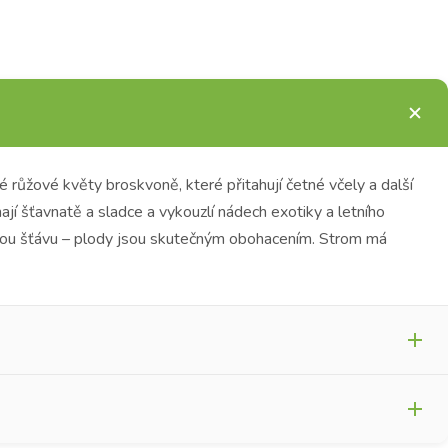
 růžové květy broskvoně, které přitahují četné včely a další
jí šťavnatě a sladce a vykouzlí nádech exotiky a letního
vou šťávu – plody jsou skutečným obohacením.
Strom má