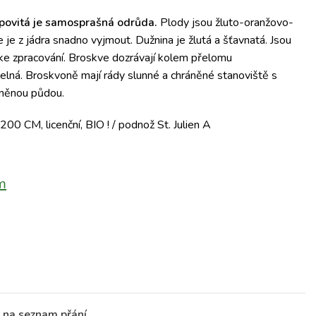
ovitá je samosprašná odrůda.
Plody jsou žluto-oranžovo-
e je z jádra snadno vyjmout.
Dužnina je žlutá a šťavnatá.
Jsou
ke zpracování.
Broskve dozrávají kolem přelomu
elná.
Broskvoně mají rády slunné a chráněné stanoviště s
něnou půdou.
00 CM, licenční, BIO ! / podnož St. Julien A
m
t na seznam přání