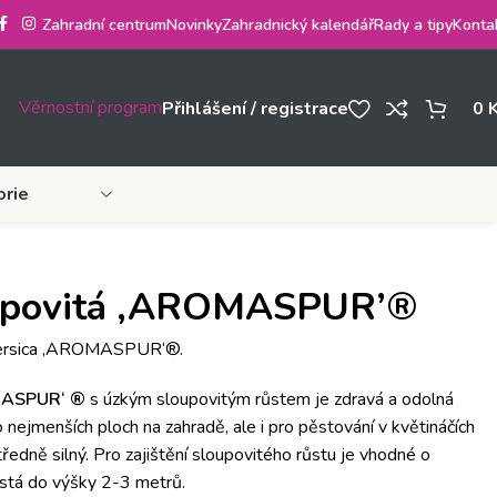
Zahradní centrum
Novinky
Zahradnický kalendář
Rady a tipy
Konta
Věrnostní program
Přihlášení / registrace
0
orie
oupovitá ‚AROMASPUR’®
ersica ‚AROMASPUR‘
®
.
ASPUR‘ ®
s úzkým sloupovitým růstem je zdravá a odolná
nejmenších ploch na zahradě, ale i pro pěstování v květináčích
ředně silný.
Pro zajištění sloupovitého růstu je vhodné o
stá do výšky 2-3 metrů.