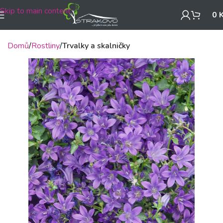
Skip to main content
0
Domů
Rostliny
Trvalky a skalničky