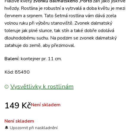
Fialové květy
zvonku dalmatského ‚Porto‘
září jako jiskřivé
hvězdy. Rostlina je robustní a vytrvalá a doba květu je mezi
červnem a srpnem. Tato šetrná rostlina vám dává zcela
volnou ruku při výběru stanoviště. Zvonek dalmatský
toleruje jak plné slunce, tak stín a také dobře odolává
dlouhodobému suchu. Na podzim se zvonek dalmatský
zatahuje do země, aby přezimoval.
Balení:
kontejner pr. 11 cm.
Kód: 85490
Vysvětlivky k rostlinám
149
Kč
Není skladem
Není skladem