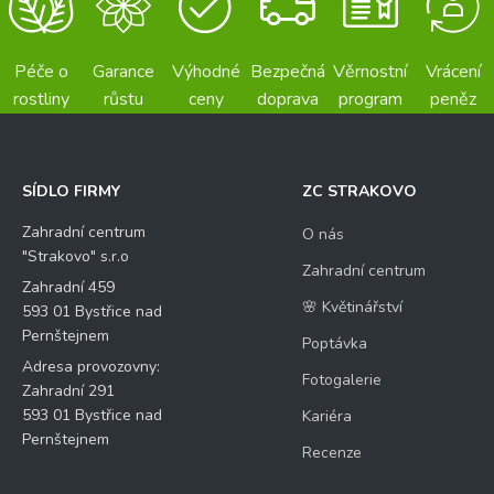
Péče o
Garance
Výhodné
Bezpečná
Věrnostní
Vrácení
rostliny
růstu
ceny
doprava
program
peněz
SÍDLO FIRMY
ZC STRAKOVO
Zahradní centrum
O nás
"Strakovo" s.r.o
Zahradní centrum
Zahradní 459
🌸 Květinářství
593 01 Bystřice nad
Pernštejnem
Poptávka
Adresa provozovny:
Fotogalerie
Zahradní 291
593 01 Bystřice nad
Kariéra
Pernštejnem
Recenze