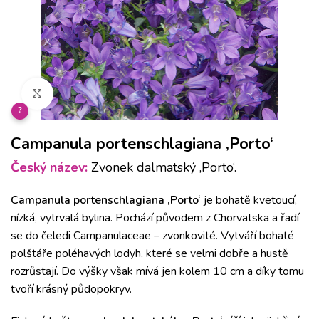
Klikněte pro zvětšení
?
Campanula portenschlagiana ‚Porto‘
Český název:
Zvonek dalmatský ‚Porto‘.
Campanula portenschlagiana ‚Porto‘
je bohatě kvetoucí,
nízká, vytrvalá bylina. Pochází původem z Chorvatska a řadí
se do čeledi Campanulaceae – zvonkovité. Vytváří bohaté
polštáře poléhavých lodyh, které se velmi dobře a hustě
rozrůstají. Do výšky však mívá jen kolem 10 cm a díky tomu
tvoří krásný půdopokryv.