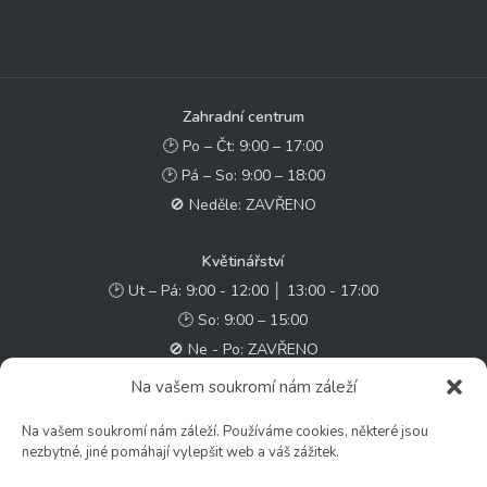
Zahradní centrum
🕑 Po – Čt: 9:00 – 17:00
🕑 Pá – So: 9:00 – 18:00
🚫 Neděle: ZAVŘENO
Květinářství
🕑 Ut – Pá: 9:00 - 12:00 │ 13:00 - 17:00
🕑 So: 9:00 – 15:00
🚫 Ne - Po: ZAVŘENO
Na vašem soukromí nám záleží
Rychlý kontakt:
Na vašem soukromí nám záleží. Používáme cookies, některé jsou
✉️ e-shop@zcstrakovo.cz
nezbytné, jiné pomáhají vylepšit web a váš zážitek.