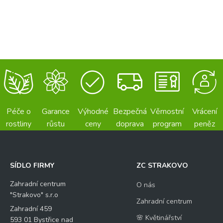
Péče o
Garance
Výhodné
Bezpečná
Věrnostní
Vrácení
rostliny
růstu
ceny
doprava
program
peněz
SÍDLO FIRMY
ZC STRAKOVO
Zahradní centrum
O nás
"Strakovo" s.r.o
Zahradní centrum
Zahradní 459
🌸 Květinářství
593 01 Bystřice nad