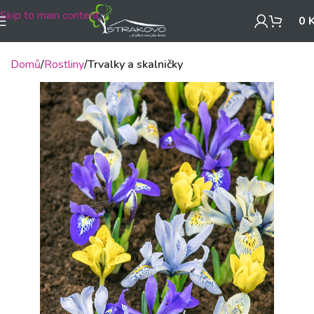
Skip to main content
0
Domů
Rostliny
Trvalky a skalničky