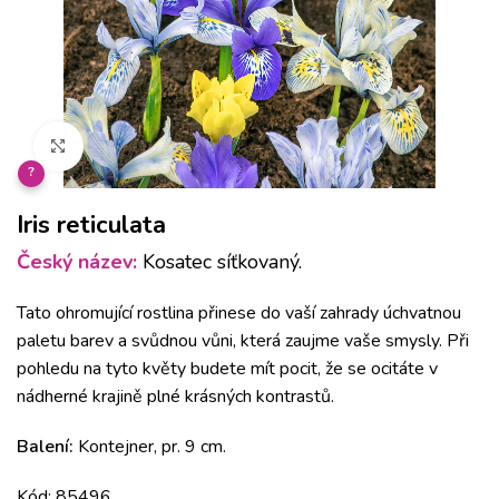
Klikněte pro zvětšení
?
Iris reticulata
Český název:
Kosatec síťkovaný.
Tato ohromující rostlina přinese do vaší zahrady úchvatnou
paletu barev a svůdnou vůni, která zaujme vaše smysly. Při
pohledu na tyto květy budete mít pocit, že se ocitáte v
nádherné krajině plné krásných kontrastů.
Balení:
Kontejner, pr. 9 cm.
Kód: 85496