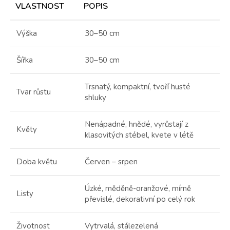
VLASTNOST
POPIS
Výška
30–50 cm
Šířka
30–50 cm
Trsnatý, kompaktní, tvoří husté
Tvar růstu
shluky
Nenápadné, hnědé, vyrůstají z
Květy
klasovitých stébel, kvete v létě
Doba květu
Červen – srpen
Úzké, měděně-oranžové, mírně
Listy
převislé, dekorativní po celý rok
Životnost
Vytrvalá, stálezelená