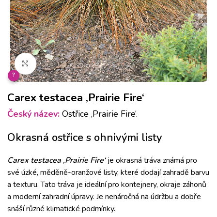
Klikněte pro zvětšení
?
Carex testacea ‚Prairie Fire‘
Český název:
Ostřice ‚Prairie Fire‘.
Okrasná ostřice s ohnivými listy
Carex testacea ‚Prairie Fire‘
je okrasná tráva známá pro
své úzké, měděně-oranžové listy, které dodají zahradě barvu
a texturu. Tato tráva je ideální pro kontejnery, okraje záhonů
a moderní zahradní úpravy. Je nenáročná na údržbu a dobře
snáší různé klimatické podmínky.