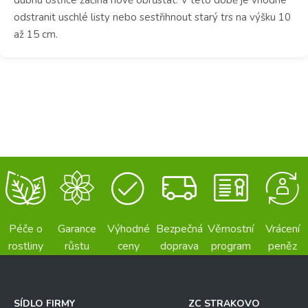
odstranit uschlé listy nebo sestřihnout starý trs na výšku 10
až 15 cm.
Péče o
Garance
Výhodné
Bezpečná
Věrnostní
Vrácení
rostliny
růstu
ceny
doprava
program
peněz
SÍDLO FIRMY
ZC STRAKOVO