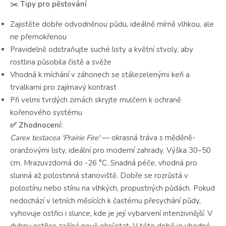
✂️
Tipy pro pěstování
Zajistěte dobře odvodněnou půdu, ideálně mírně vlhkou, ale
ne přemokřenou
Pravidelně odstraňujte suché listy a květní stvoly, aby
rostlina působila čistě a svěže
Vhodná k míchání v záhonech se stálezelenými keři a
trvalkami pro zajímavý kontrast
Při velmi tvrdých zimách skryjte mulčem k ochraně
kořenového systému
✅ Zhodnocení:
Carex testacea 'Prairie Fire'
— okrasná tráva s měděně-
oranžovými listy, ideální pro moderní zahrady. Výška 30–50
cm. Mrazuvzdorná do -26 °C. Snadná péče, vhodná pro
slunná až polostinná stanoviště. Dobře se rozrůstá v
polostínu nebo stínu na vlhkých, propustných půdách. Pokud
nedochází v letních měsících k častému přesychání půdy,
vyhovuje ostřici i slunce, kde je její vybarvení intenzivnější. V
dubnu ostřice začíná nově obrůstat. V této době je vhodné