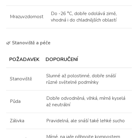
Do -26 °C, dobře odolává zimě,
Mrazuvzdornost
vhodná i do chladnějších oblastí
🌿
Stanoviště a péče
POŽADAVEK
DOPORUČENÍ
Slunné až polostinné, dobře snáší
Stanoviště
různé světelné podmínky
Dobře odvodněná, vlhká, mírně kyselá
Půda
až neutrální
Zálivka
Pravidelná, ale snáší také lehké sucho
Mírné, na jaře přihnojte kompostem