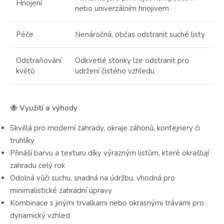
Hnojení
nebo univerzálním hnojivem
Péče
Nenáročná, občas odstranit suché listy
Odstraňování
Odkvetlé stonky lze odstranit pro
květů
udržení čistého vzhledu
🐝
Využití a výhody
Skvělá pro moderní zahrady, okraje záhonů, kontejnery či
truhlíky
Přináší barvu a texturu díky výrazným listům, které okrašlují
zahradu celý rok
Odolná vůči suchu, snadná na údržbu, vhodná pro
minimalistické zahradní úpravy
Kombinace s jinými trvalkami nebo okrasnými trávami pro
dynamický vzhled